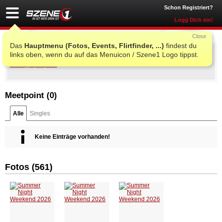
Schon Registriert?
Logg Dich ein!
Close
Das
Hauptmenu (Fotos, Events, Flirtfinder, ...)
findest du
Summer Night Weekend 2026
links oben, wenn du auf das Menuicon / Szene1 Logo tippst.
Sa., 18. Jul. 2026 20:00
@
Sportplatz
, Gampern
Meetpoint (
0
)
Alle
Singles
Keine Einträge vorhanden!
Fotos (561)