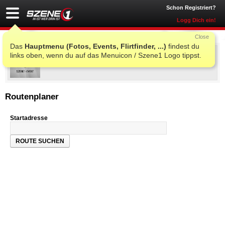
Schon Registriert?
Logg Dich ein!
Close
Das
Hauptmenu (Fotos, Events, Flirtfinder, ...)
findest du
Stoppelfest Eberstalzell
links oben, wenn du auf das Menuicon / Szene1 Logo tippst.
Sa., 28. Jun. 2025 20:00
@
Sportplatz
, Eberstalzell
Routenplaner
Startadresse
ROUTE SUCHEN