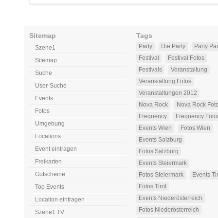
Sitemap
Tags
Party
Die Party
Party Par
Szene1
Festival
Festival Fotos
Sitemap
Festivals
Veranstaltung
Suche
Veranstaltung Fotos
User-Suche
Veranstaltungen 2012
Events
Nova Rock
Nova Rock Fot
Fotos
Frequency
Frequency Foto
Umgebung
Events Wien
Fotos Wien
Locations
Events Salzburg
Event eintragen
Fotos Salzburg
Freikarten
Events Steiermark
Gutscheine
Fotos Steiermark
Events Ti
Fotos Tirol
Top Events
Events Niederösterreich
Location eintragen
Fotos Niederösterreich
Szene1.TV