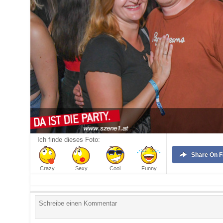
Ich finde dieses Foto:
Share
On 
Crazy
Sexy
Cool
Funny