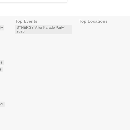
Top Events
Top Locations
ty
SYNERGY 'After Parade Party'
2026
os
s
rol