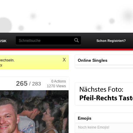
Schon Registriert?
USIK
X
Online Singles
wechseln.
y.
0
Actions
265
/ 283
1270
Views
Emojis
Noch keine Emojis!