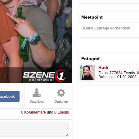
Meetpoint
Keine Einträge vorhanden!
Fotograf
Rudi
Fotos:
777634
Events:
6
Dabei seit:
01.01.2003
Facebook
Download
Optionen
0
Kommentare
und
0
Emojis