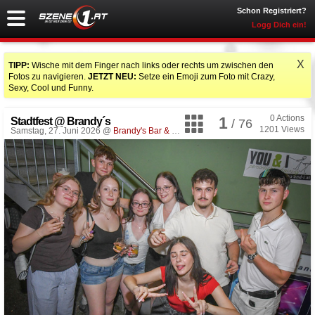
Schon Registriert?
Logg Dich ein!
X
TIPP:
Wische mit dem Finger nach links oder rechts um zwischen den
Fotos zu navigieren.
JETZT NEU:
Setze ein Emoji zum Foto mit Crazy,
Sexy, Cool und Funny.
0
Actions
1
Stadtfest @ Brandy´s
/ 76
1201
Views
Samstag, 27. Juni 2026 @
Brandy's Bar & more
, Schwanenstadt