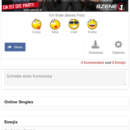
Ich finde dieses Foto:
Crazy
Sexy
Cool
Funny
Share
Download
Optionen
0
Kommentare
und
0
Emojis
Online Singles
Emojis