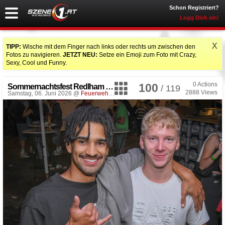
Schon Registriert?
Logg Dich ein!
X
TIPP:
Wische mit dem Finger nach links oder rechts um zwischen den
Fotos zu navigieren.
JETZT NEU:
Setze ein Emoji zum Foto mit Crazy,
Sexy, Cool und Funny.
0
Actions
100
Sommernachtsfest Redlham 2026
/ 119
2888
Views
Samstag, 06. Juni 2026 @
Feuerwehrhaus
, Redlham