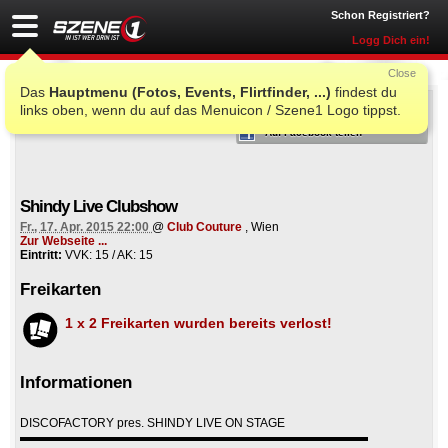
Schon Registriert?
Logg Dich ein!
Close
Das
Hauptmenu (Fotos, Events, Flirtfinder, ...)
findest du
ICH WAR AUCH DORT
links oben, wenn du auf das Menuicon / Szene1 Logo tippst.
Auf Facebook teilen
Shindy Live Clubshow
Fr., 17. Apr. 2015 22:00
@
Club Couture
, Wien
Zur Webseite ...
Eintritt:
VVK: 15 / AK: 15
Freikarten
1 x 2 Freikarten wurden bereits verlost!
Informationen
DISCOFACTORY pres. SHINDY LIVE ON STAGE
▬▬▬▬▬▬▬▬▬▬▬▬▬▬▬▬▬▬▬▬▬▬▬▬▬▬▬▬▬