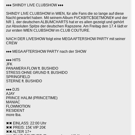
♦♦♦ SHINDY LIVE CLUBSHOW ♦♦♦
SHINDY LIVE CLUBSHOW in WIEN, für alle Fans die so lange auf diese
Nacht gewartet haben. Mit seinem Album FVCKB!TC$GETMONE¥ und der
NR 1. der deutschen ALBUMCHARTS hat er es allen gezeigt und gehört
zur Absoluten Spitze der deutschen Rapszene. Am Freitag den 17.4 lädt er
zur ersten WIEN CLUBSHOW im CLUB COUTURE.
NACH DER LIVESHOW folgt eine MEGA AFTERSHOW PARTY mit seiner
CREW
♦♦♦ MEGA AFTERSHOW PARTY nach der SHOW
♦♦♦ HITS
JFK
PANAMERA FLOW ft. BUSHIDO
STRESS OHNE GRUND ft. BUSHIDO
SPRINGFIELD
STERNE ft. BUSHIDO
♦♦♦ DJS
AJAY
PRINCE HALIM (PRINCETIME)
MANIAC
FLOWMOTION
RESIDENT
more tba.
✖✖ EINLASS: 22:00 Uhr
✖✖ PREIS: 15€ VIP 20€
✖✖ ALTER 17+