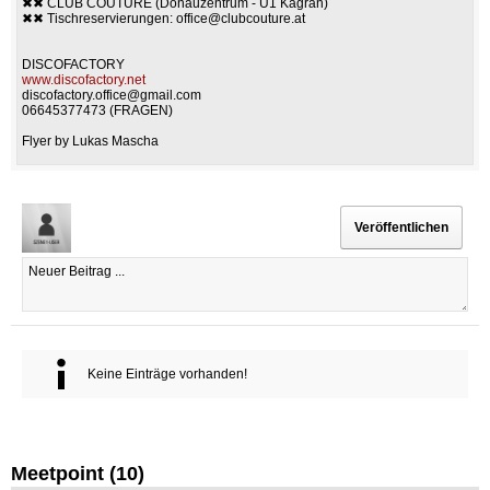
✖✖ CLUB COUTURE (Donauzentrum - U1 Kagran)
✖✖ Tischreservierungen:
office@clubcouture.at
DISCOFACTORY
www.discofactory.net
discofactory.office@gmail.com
06645377473 (FRAGEN)
Flyer by Lukas Mascha
Keine Einträge vorhanden!
Meetpoint (
10
)