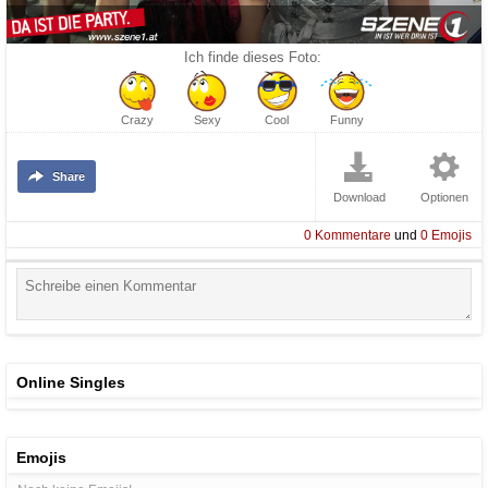
Ich finde dieses Foto:
Crazy
Sexy
Cool
Funny
Share
Download
Optionen
0
Kommentare
und
0
Emojis
Online Singles
Emojis