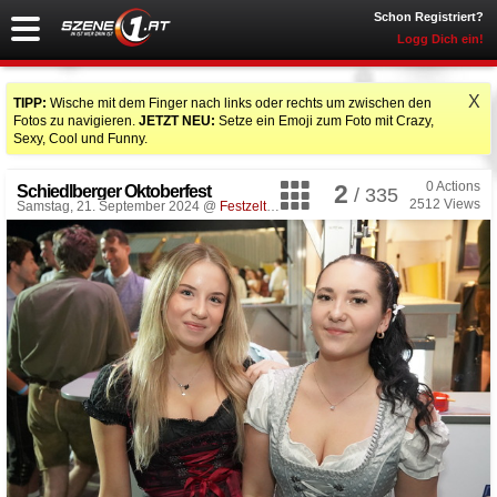
Schon Registriert?
Logg Dich ein!
X
TIPP:
Wische mit dem Finger nach links oder rechts um zwischen den
Fotos zu navigieren.
JETZT NEU:
Setze ein Emoji zum Foto mit Crazy,
Sexy, Cool und Funny.
0
Actions
2
Schiedlberger Oktoberfest
/ 335
2512
Views
Samstag, 21. September 2024 @
Festzelt
, Schiedlberg