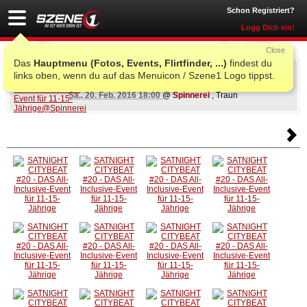
Schon Registriert?
Logg Dich ein!
Close
Das
Hauptmenu (Fotos, Events, Flirtfinder, ...)
findest du
SATNIGHT CITYBEAT #20 - DAS All-Inclusive-
links oben, wenn du auf das Menuicon / Szene1 Logo tippst.
Event für 11-15-Jährige
Sa., 20. Feb. 2016 18:00
@
Spinnerei
, Traun