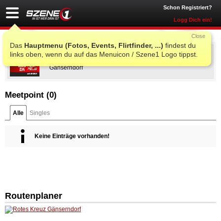
Schon Registriert?
Logg Dich ein!
Close
Das
Hauptmenu (Fotos, Events, Flirtfinder, ...)
findest du
Rescue me 2026
links oben, wenn du auf das Menuicon / Szene1 Logo tippst.
Sa., 12. Sep. 2026 21:00
@
Rotes Kreuz Gänserndorf
,
Gänserndorf
Meetpoint (
0
)
Alle
Singles
Keine Einträge vorhanden!
Routenplaner