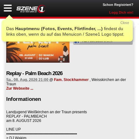
Schon Registriert?
Logg Dich ein!
Close
Das
Hauptmenu (Fotos, Events, Flirtfinder, ...)
findest du
ICH BIN AUCH DORT
links oben, wenn du auf das Menuicon / Szene1 Logo tippst.
Auf Facebook teilen
Replay - Palm Beach 2026
Sa., 08. Aug. 2026 21:00
@
Fam. Stockhammer
, Weisskirchen an der
Traun
Zur Webseite ...
Informationen
Landjugend Weißkirchen an der Traun presents
REPLAY - PALMBEACH
am 8. AUGUST 2026
LINE UP
▪︎▪︎▪︎▪︎▪︎▪︎▪︎▪︎▪︎▪︎▪︎▪︎▪︎▪︎▪︎▪︎▪︎▪︎▪︎▪︎▪︎▪︎▪︎▪︎▪︎▪︎▪︎▪︎▪︎▪︎▪︎▪︎▪︎▪︎▪︎▪︎▪︎▪︎▪︎▪︎▪︎▪︎▪︎▪︎▪︎▪︎▪︎▪︎▪︎▪︎▪︎▪︎▪︎▪︎▪︎▪︎▪︎
> DJ Wakim