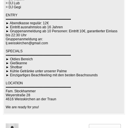
> DJ Lub
> DJ Gegi
ENTRY
▪︎▪︎▪︎▪︎▪︎▪︎▪︎▪︎▪︎▪︎▪︎▪︎▪︎▪︎▪︎▪︎▪︎▪︎▪︎▪︎▪︎▪︎▪︎▪︎▪︎▪︎▪︎▪︎▪︎▪︎▪︎▪︎▪︎▪︎▪︎▪︎▪︎▪︎▪︎▪︎▪︎▪︎▪︎▪︎▪︎▪︎▪︎▪︎▪︎▪︎▪︎▪︎▪︎▪︎▪︎▪︎▪︎
► Abendkasse regulär: 12€
► Eintritt ausnahmslos ab 16 Jahren
► Gruppenanmeldung ab 10 Personen: Eintritt 10€, garantierter Einlass
bis 22:30 Uhr
Gruppenanmeldung an:
lj.weisskirchen@gmail.com
SPECIALS
▪︎▪︎▪︎▪︎▪︎▪︎▪︎▪︎▪︎▪︎▪︎▪︎▪︎▪︎▪︎▪︎▪︎▪︎▪︎▪︎▪︎▪︎▪︎▪︎▪︎▪︎▪︎▪︎▪︎▪︎▪︎▪︎▪︎▪︎▪︎▪︎▪︎▪︎▪︎▪︎▪︎▪︎▪︎▪︎▪︎▪︎▪︎▪︎▪︎▪︎▪︎▪︎▪︎▪︎▪︎▪︎▪︎
► Oldies Bereich
► Gießkanne
► Shotbar
► Kühle Getränke unter unserer Palme
► Einzigartiges Beachfeeling mit den besten Beachsounds
LOCATION
▪︎▪︎▪︎▪︎▪︎▪︎▪︎▪︎▪︎▪︎▪︎▪︎▪︎▪︎▪︎▪︎▪︎▪︎▪︎▪︎▪︎▪︎▪︎▪︎▪︎▪︎▪︎▪︎▪︎▪︎▪︎▪︎▪︎▪︎▪︎▪︎▪︎▪︎▪︎▪︎▪︎▪︎▪︎▪︎▪︎▪︎▪︎▪︎▪︎▪︎▪︎▪︎▪︎▪︎▪︎▪︎▪︎
Fam. Stockhammer
Weyerstraße 28
4616 Weisskirchen an der Traun
We are ready for you!