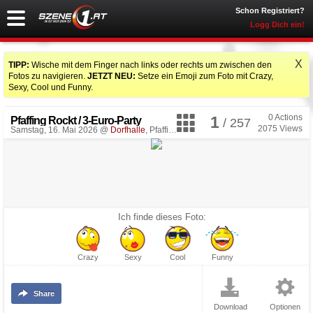
Schon Registriert?
Logg Dich ein!
X
TIPP:
Wische mit dem Finger nach links oder rechts um zwischen den
Fotos zu navigieren.
JETZT NEU:
Setze ein Emoji zum Foto mit Crazy,
Sexy, Cool und Funny.
0
Actions
1
Pfaffing Rockt / 3-Euro-Party
/ 257
2075
Views
Samstag, 16. Mai 2026 @
Dorfhalle
, Pfaffing
Ich finde dieses Foto:
Crazy
Sexy
Cool
Funny
Share
Download
Optionen