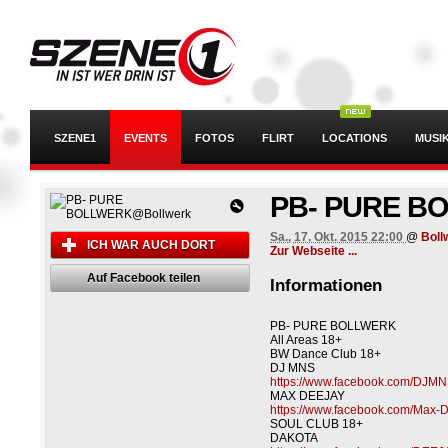
SZENE1
EVENTS
FOTOS
FLIRT
LOCATIONS
MUSI
PB- PURE B
Sa., 17. Okt. 2015 22:00
@
Boll
ICH WAR AUCH DORT
Zur Webseite ...
Auf Facebook teilen
Informationen
PB- PURE BOLLWERK
All Areas 18+
BW Dance Club 18+
DJ MNS
https://www.facebook.com/DJMNS
MAX DEEJAY
https://www.facebook.com/Max-
SOUL CLUB 18+
DAKOTA