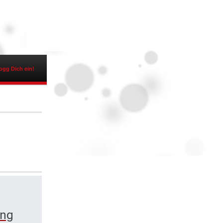
ogg Dich ein!
ing