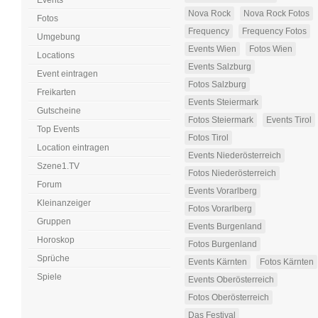
Nova Rock
Nova Rock Fotos
Fotos
Frequency
Frequency Fotos
Umgebung
Events Wien
Fotos Wien
Locations
Events Salzburg
Event eintragen
Fotos Salzburg
Freikarten
Events Steiermark
Gutscheine
Fotos Steiermark
Events Tirol
Top Events
Fotos Tirol
Location eintragen
Events Niederösterreich
Szene1.TV
Fotos Niederösterreich
Forum
Events Vorarlberg
Kleinanzeiger
Fotos Vorarlberg
Gruppen
Events Burgenland
Horoskop
Fotos Burgenland
Sprüche
Events Kärnten
Fotos Kärnten
Spiele
Events Oberösterreich
Fotos Oberösterreich
Das Festival