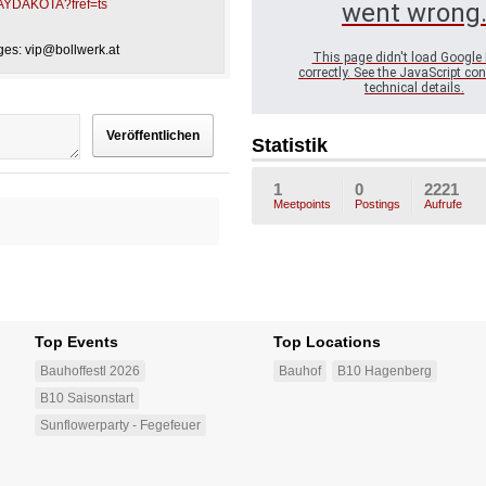
JAYDAKOTA?fref=ts
went wrong
ages:
vip@bollwerk.at
This page didn't load Google
correctly. See the JavaScript con
technical details.
Statistik
1
0
2221
Meetpoints
Postings
Aufrufe
Top Events
Top Locations
Bauhoffestl 2026
Bauhof
B10 Hagenberg
B10 Saisonstart
Sunflowerparty - Fegefeuer