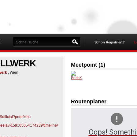
K
Schon Registriert?
L
OLLWERK
Meetpoint (
1
)
werk
, Wien
BorisK
Routenplaner
official?pnref=lhc
Deejay-159105054174239/timeline/
Oops! Someth