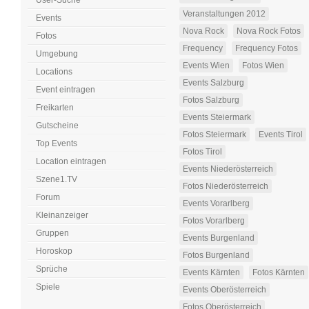
User-Suche
Veranstaltungen 2012
Events
Nova Rock
Nova Rock Fotos
Fotos
Frequency
Frequency Fotos
Umgebung
Events Wien
Fotos Wien
Locations
Events Salzburg
Event eintragen
Fotos Salzburg
Freikarten
Events Steiermark
Gutscheine
Fotos Steiermark
Events Tirol
Top Events
Fotos Tirol
Location eintragen
Events Niederösterreich
Szene1.TV
Fotos Niederösterreich
Forum
Events Vorarlberg
Kleinanzeiger
Fotos Vorarlberg
Gruppen
Events Burgenland
Horoskop
Fotos Burgenland
Sprüche
Events Kärnten
Fotos Kärnten
Spiele
Events Oberösterreich
Fotos Oberösterreich