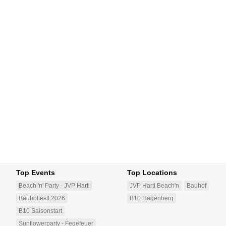
Top Events
Top Locations
Beach 'n' Party - JVP Hartl
JVP Hartl Beach'n
Bauhof
Bauhoffestl 2026
B10 Hagenberg
B10 Saisonstart
Sunflowerparty - Fegefeuer