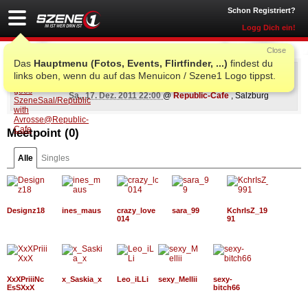
Schon Registriert?
Logg Dich ein!
Close
Das
Hauptmenu (Fotos, Events, Flirtfinder, ...)
findest du
Minimalbewegung goes SzeneSaal/Republic w
links oben, wenn du auf das Menuicon / Szene1 Logo tippst.
ith Avrosse
Sa., 17. Dez. 2011 22:00
@
Republic-Cafe
, Salzburg
Meetpoint (
0
)
Alle
Singles
Designz18
ines_maus
crazy_love
sara_99
KchrIsZ_19
014
91
XxXPriiiNc
x_Saskia_x
Leo_iLLi
sexy_Mellii
sexy-
EsSXxX
bitch66