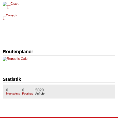
__Crazygir
L__
Routenplaner
Statistik
0
0
5020
Meetpoints
Postings
Aufrufe