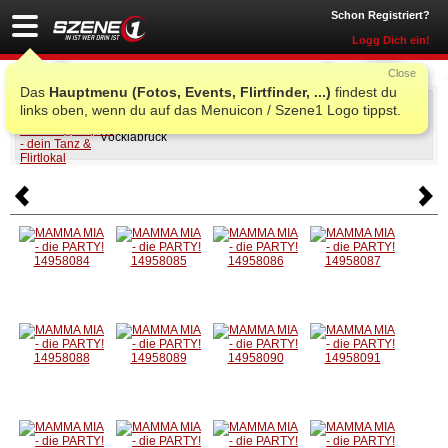
Schon Registriert?
Logg Dich ein!
Close
Das
Hauptmenu (Fotos, Events, Flirtfinder, ...)
findest du
MAMMA MIA - die PARTY!
links oben, wenn du auf das Menuicon / Szene1 Logo tippst.
Sa., 11. Apr. 2026 20:00
@
G'spusi - dein Tanz & Flirtlokal
,
Vöcklabruck