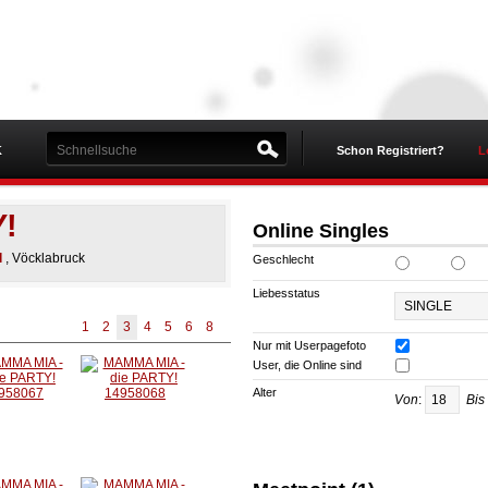
K
Schon Registriert?
L
!
Online Singles
l
, Vöcklabruck
Geschlecht
Liebesstatus
1
2
3
4
5
6
8
Nur mit Userpagefoto
User, die Online sind
Alter
Von
:
Bis