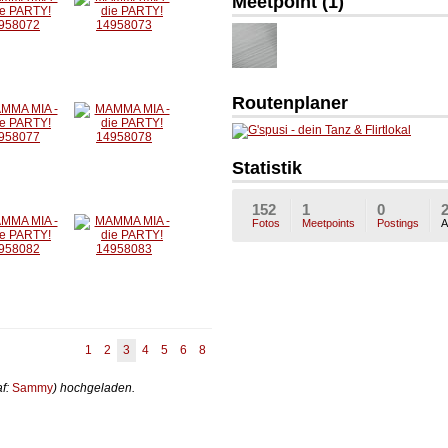
Meetpoint (1)
Routenplaner
CpjJw
WHV
Statistik
152
1
0
Fotos
Meetpoints
Postings
A
1
2
3
4
5
6
8
af:
Sammy
) hochgeladen.