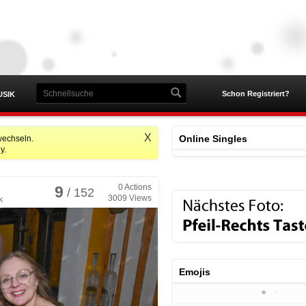
Schon Registriert?
USIK
X
Online Singles
wechseln.
y.
0
Actions
9
/ 152
3009
Views
k
Emojis