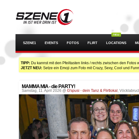
SZENE1
EVENTS
FOTOS
FLIRT
LOCATIONS
M
TIPP:
Du kannst mit den Pfeiltasten links / rechts zwischen den Fotos 
JETZT NEU:
Setze ein Emoji zum Foto mit Crazy, Sexy, Cool und Funn
MAMMA MIA - die PARTY!
Samstag, 11. April 2026 @
G'spusi - dein Tanz & Flirtlokal
, Vöcklabruc