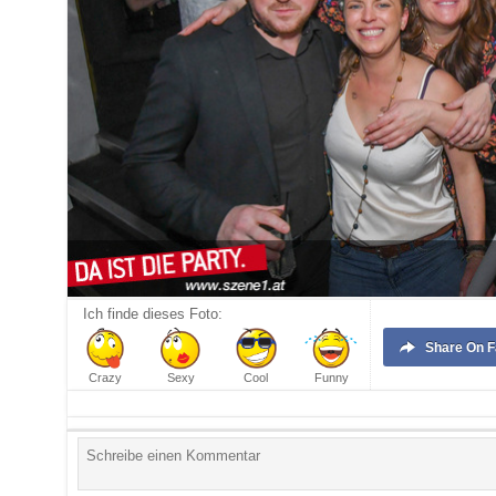
Ich finde dieses Foto:
Share
On 
Crazy
Sexy
Cool
Funny