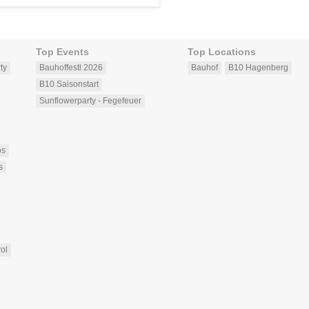
Top Events
Top Locations
ty
Bauhoffestl 2026
Bauhof
B10 Hagenberg
B10 Saisonstart
Sunflowerparty - Fegefeuer
os
s
rol