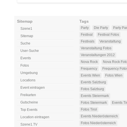
Sitemap
Tags
Party
Die Party
Party Par
Szene1
Festival
Festival Fotos
Sitemap
Festivals
Veranstaltung
Suche
Veranstaltung Fotos
User-Suche
Veranstaltungen 2012
Events
Nova Rock
Nova Rock Fot
Fotos
Frequency
Frequency Foto
Umgebung
Events Wien
Fotos Wien
Locations
Events Salzburg
Event eintragen
Fotos Salzburg
Freikarten
Events Steiermark
Gutscheine
Fotos Steiermark
Events Ti
Fotos Tirol
Top Events
Events Niederösterreich
Location eintragen
Fotos Niederösterreich
Szene1.TV