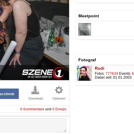
Meetpoint
Fotograf
Rudi
Fotos:
777634
Events:
6
Dabei seit:
01.01.2003
Facebook
Download
Optionen
0
Kommentare
und
0
Emojis