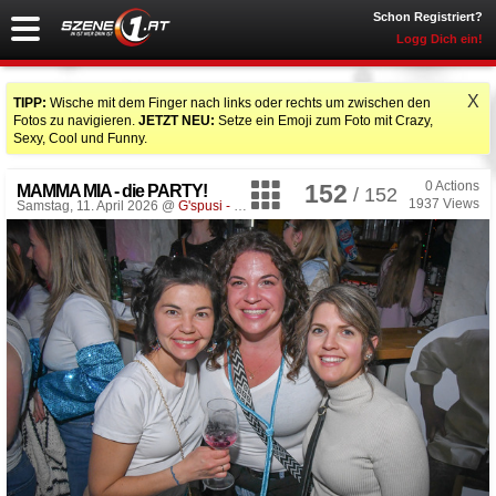
Schon Registriert?
Logg Dich ein!
X
TIPP:
Wische mit dem Finger nach links oder rechts um zwischen den
Fotos zu navigieren.
JETZT NEU:
Setze ein Emoji zum Foto mit Crazy,
Sexy, Cool und Funny.
0
Actions
152
MAMMA MIA - die PARTY!
/ 152
1937
Views
Samstag, 11. April 2026 @
G'spusi - dein Tanz & Flirtlokal
, Vöcklabruck