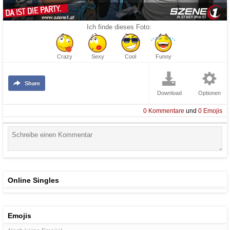
Ich finde dieses Foto:
Crazy
Sexy
Cool
Funny
Share
Download
Optionen
0
Kommentare
und
0
Emojis
Online Singles
Emojis