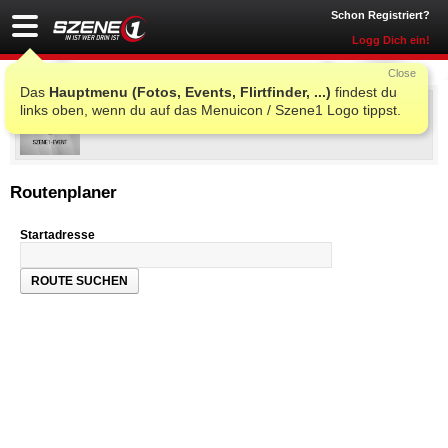
Schon Registriert?
Logg Dich ein!
Close
Das
Hauptmenu (Fotos, Events, Flirtfinder, ...)
findest du
MAKAVA wird 10 !!
links oben, wenn du auf das Menuicon / Szene1 Logo tippst.
Fr., 08. Okt. 2010 22:00
@
Postgarage
, Graz
Routenplaner
Startadresse
ROUTE SUCHEN