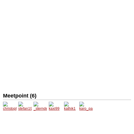
Meetpoint (6)
christo
stefan1
_sternd
kaxi99
kathik1
karo_p
phhelbi
9822
erl_
aier
ch