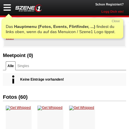
Schon Registriert?
Logg Dich ein!
Close
Das
Hauptmenu (Fotos, Events, Flirtfinder, ...)
findest du
Get Whipped
links oben, wenn du auf das Menuicon / Szene1 Logo tippst.
Sa., 12. Okt. 2013 23:00
@
Volksgarten Wien
, Wien
Meetpoint (
0
)
Alle
Singles
Keine Einträge vorhanden!
Fotos (60)