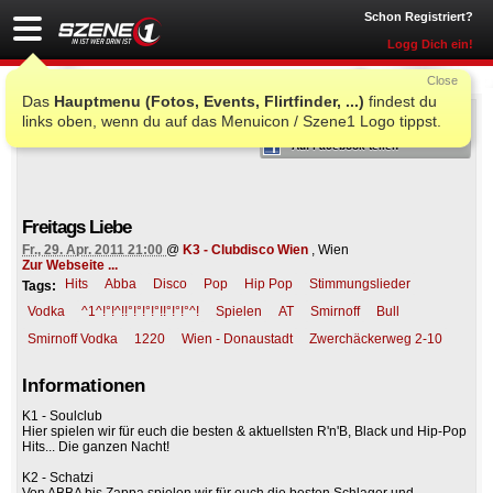
Schon Registriert?
Logg Dich ein!
Close
Das
Hauptmenu (Fotos, Events, Flirtfinder, ...)
findest du
ICH WAR AUCH DORT
links oben, wenn du auf das Menuicon / Szene1 Logo tippst.
Auf Facebook teilen
Freitags Liebe
Fr., 29. Apr. 2011 21:00
@
K3 - Clubdisco Wien
, Wien
Zur Webseite ...
Hits
Abba
Disco
Pop
Hip Pop
Stimmungslieder
Tags:
Vodka
^1^!°!^!!°!°!°!°!!°!°!°^!
Spielen
AT
Smirnoff
Bull
Smirnoff Vodka
1220
Wien - Donaustadt
Zwerchäckerweg 2-10
Informationen
K1 - Soulclub
Hier spielen wir für euch die besten & aktuellsten R'n'B, Black und Hip-Pop
Hits... Die ganzen Nacht!
K2 - Schatzi
Von ABBA bis Zappa spielen wir für euch die besten Schlager und