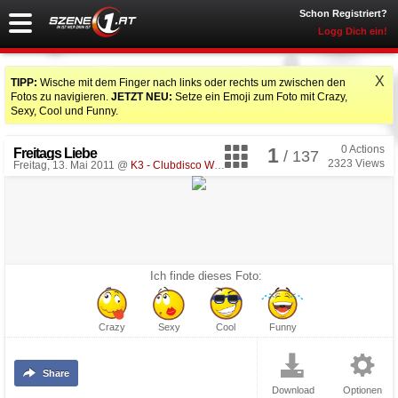
Schon Registriert?
Logg Dich ein!
X
TIPP:
Wische mit dem Finger nach links oder rechts um zwischen den
Fotos zu navigieren.
JETZT NEU:
Setze ein Emoji zum Foto mit Crazy,
Sexy, Cool und Funny.
0
Actions
1
Freitags Liebe
/ 137
2323
Views
Freitag, 13. Mai 2011 @
K3 - Clubdisco Wien
, Wien
Ich finde dieses Foto:
Crazy
Sexy
Cool
Funny
Share
Download
Optionen