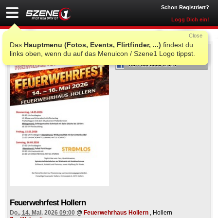
Schon Registriert?
Logg Dich ein!
Close
Das
Hauptmenu (Fotos, Events, Flirtfinder, ...)
findest du
ICH WAR AUCH DORT
links oben, wenn du auf das Menuicon / Szene1 Logo tippst.
Auf Facebook teilen
Feuerwehrfest Hollern
Do., 14. Mai. 2026 09:00
@
Feuerwehrhaus Hollern
, Hollern