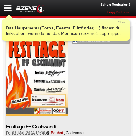
Schon Registriert?
Logg Dich ein!
Close
Das
Hauptmenu (Fotos, Events, Flirtfinder, ...)
findest du
ICH WAR AUCH DORT
links oben, wenn du auf das Menuicon / Szene1 Logo tippst.
Auf Facebook teilen
Festtage FF Gschwandt
Fr., 03. Mai. 2024 19:30
@
Bauhof
, Gschwandt