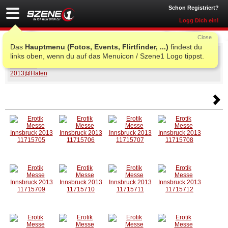
Schon Registriert?
Logg Dich ein!
Close
Das
Hauptmenu (Fotos, Events, Flirtfinder, ...)
findest du
Erotik Messe Innsbruck 2013
links oben, wenn du auf das Menuicon / Szene1 Logo tippst.
Do., 10. Okt. 2013 09:00
@
Hafen
, Innsbruck