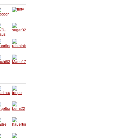
ocoon
flirty
VD-
sugar0
aus
25
londin
robihint
156
er
achi8
Mario1
7
artina
irmpo
ngelba
berni22
e
adre
hauerto
m