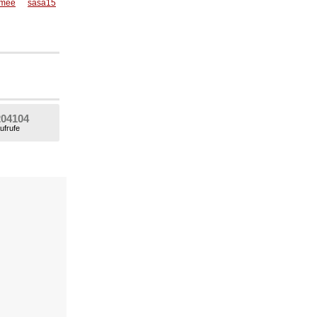
amee
sasa15
204104
ufrufe