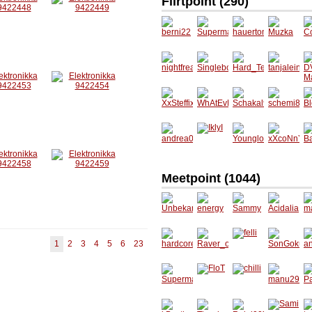
Flirtpoint (
290
)
berni22
Superm
hauerto
Muzka
C
ann241
m
0
nightfre
Singleb
Hard_T
tanjalei
D
ak
oy23
echno_
n
M
w18
XxSteffi
WhAtE
Schaka
schemi
B
xX
vEr16
l99
86
e
andrea
IklyI
Younglo
xXcoNn
B
0000
ver15
YxX
3
Meetpoint (1044)
Unbeka
energy
Sammy
Acidali
m
nnter
a
a
1
2
3
4
5
6
23
hardcor
Raver_
felli
SonGok
a
emaus
on_Dop
u109
b
13
e
Superm
FloT
chilli
manu2
P
ann241
9