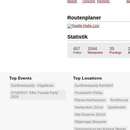
0
kBasti
Tinschg
Reini00
Sami
t
al
7
Routenplaner
Statistik
457
1044
39
Fotos
Meetpoints
Postings
A
Top Events
Top Locations
Sunflowerparty - Fegefeuer
Sunflowerparty Kaindorf
SYNERGY 'After Parade Party'
Feuerwehr Pöllau
2026
Planai-Hochwurzen
Rockhouse
Seebecken Zürich
Spielboden
Alte Kaserne Zürich
Ottakringer Brauerei
Seminarraum bei Andrea Steiner