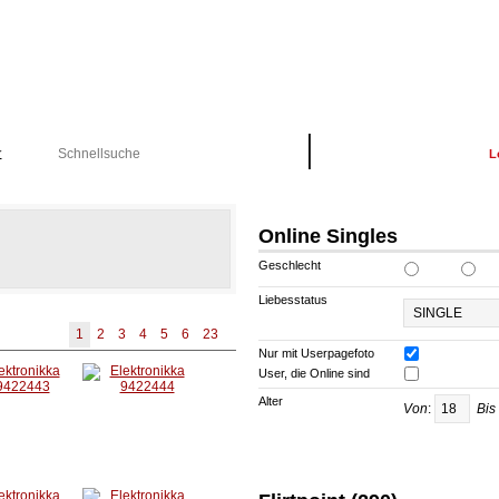
K
Schon Registriert?
L
Online Singles
Geschlecht
Liebesstatus
1
2
3
4
5
6
23
Nur mit Userpagefoto
User, die Online sind
Alter
Von
:
Bis