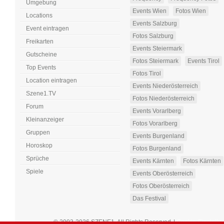
Umgebung
Events Wien
Fotos Wien
Locations
Events Salzburg
Event eintragen
Fotos Salzburg
Freikarten
Events Steiermark
Gutscheine
Fotos Steiermark
Events Tirol
Top Events
Fotos Tirol
Location eintragen
Events Niederösterreich
Szene1.TV
Fotos Niederösterreich
Forum
Events Vorarlberg
Kleinanzeiger
Fotos Vorarlberg
Gruppen
Events Burgenland
Horoskop
Fotos Burgenland
Sprüche
Events Kärnten
Fotos Kärnten
Spiele
Events Oberösterreich
Fotos Oberösterreich
Das Festival
© 2003-2026 SZENE1. All Rights Reserved
|
Cookie-Einstellu