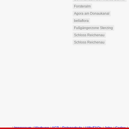
Forsteralm
Agora am Donaukanal
bellaflora
Fußgängerzone Sterzing
Schloss Reichenau
Schloss Reichenau
ngen
|
Impressum
|
Werbung
|
AGB
|
Datenschutz
|
Hilfe/FAQs
|
Jobs
|
Codex
|