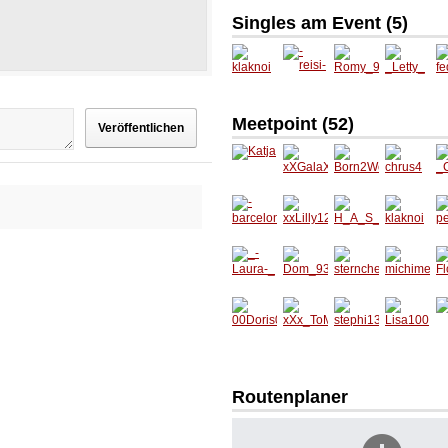
Singles am Event (
5
)
klaknoi
-reisi-
Romy_
_Letty_
f
94
Meetpoint (
52
)
Katja
xXGala
Born2
chrus4
_C
Xx
Woegsi
_
-
xxLilly1
H_A_S
klaknoi
p
barcelo
2xx
_I_N_A
ol
na10-
_T_O_
R
_-
Dom_9
sternch
michim
F
Laura-_
3
en15
edl
t
00Doris
xXx_To
stephi1
Lisa100
fl
00
M_xXx
3
Routenplaner