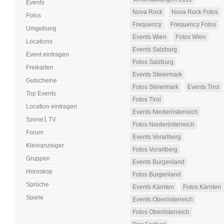
Events
Nova Rock
Nova Rock Fotos
Fotos
Frequency
Frequency Fotos
Umgebung
Events Wien
Fotos Wien
Locations
Events Salzburg
Event eintragen
Fotos Salzburg
Freikarten
Events Steiermark
Gutscheine
Fotos Steiermark
Events Tirol
Top Events
Fotos Tirol
Location eintragen
Events Niederösterreich
Szene1.TV
Fotos Niederösterreich
Forum
Events Vorarlberg
Kleinanzeiger
Fotos Vorarlberg
Gruppen
Events Burgenland
Horoskop
Fotos Burgenland
Sprüche
Events Kärnten
Fotos Kärnten
Spiele
Events Oberösterreich
Fotos Oberösterreich