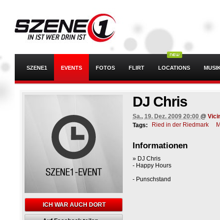
SZENE1
EVENTS
FOTOS
FLIRT
LOCATIONS
MUSI
DJ Chris
Sa., 19. Dez. 2009 20:00
@
Vici
Ried in der Riedmark
M
Tags:
Informationen
» DJ Chris
- Happy Hours
- Punschstand
ICH WAR AUCH DORT