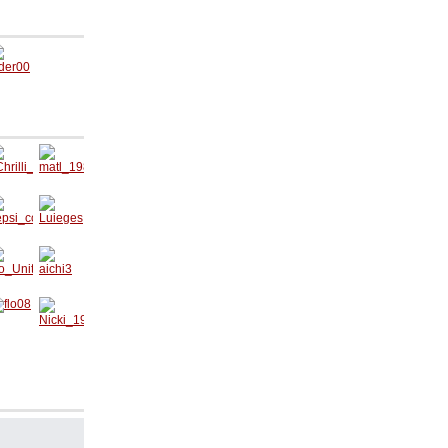
eder00
hrilli
matl_1
988
epsi_c
Luieges
a
lo_Uni
aichi3
o08
Nicki_1
994