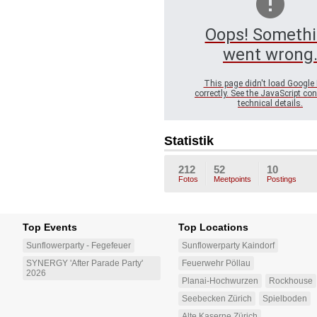
Oops! Someth
went wrong
This page didn't load Google
correctly. See the JavaScript con
technical details.
Statistik
212
52
10
Fotos
Meetpoints
Postings
Top Events
Top Locations
Sunflowerparty - Fegefeuer
Sunflowerparty Kaindorf
SYNERGY 'After Parade Party'
Feuerwehr Pöllau
2026
Planai-Hochwurzen
Rockhouse
Seebecken Zürich
Spielboden
Alte Kaserne Zürich