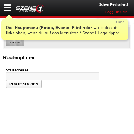
Schon Registriert?
Logg Dich ein!
Close
Das
Hauptmenu (Fotos, Events, Flirtfinder, ...)
findest du
Cirque de la nuit
links oben, wenn du auf das Menuicon / Szene1 Logo tippst.
Fr., 15. Jun. 2012 20:00
@
Republic-Cafe
, Salzburg
Routenplaner
Startadresse
ROUTE SUCHEN