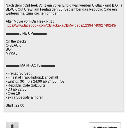
Nach dem #OnFleek Vol.1 ein voller Erfolg war, werden C-Black und B.O.I. (
BLVCK Out Crew) am Freitag den 30. September das Republic Cafe ein
weiteres mal zum Kochen bringen!
After Movie vom On Fleek Pt.1 :
https://www.facebook.com/CBlackakaCBM/videos/1239474092749243/
▬▬▬▬LINE UP▬▬▬▬
On the Decks:
C-BLACK
BOI
MYKAL
▬▬▬▬ MAIN FACTS ▬▬▬▬
- Freitag 30.Sept
- Finest of Trap,Hiphop,Dancehall
- Eintritt : 3€ = bis 24:00 ab 24:00 = 5€
- Republic Cafe Salzburg
- DJ ab 22:30
- Over 18
- extra Specials & more!
Start : 22:00