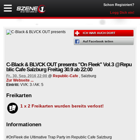
Schon Registriert?
Logg Dich ein!
ICH WAR AUCH DORT
Auf Facebook teilen
C-Black & BLVCK OUT presents "On Fleek" Vol.3 @Repu
blic Cafe Salzburg Freitag 30.9 ab 22:00
Fr., 30. Sep. 2016 22:00
@
Republic-Cafe
, Salzburg
Zur Webseite ...
Eintritt:
VVK: 3 / AK: 5
Freikarten
1 x 2 Freikarten wurden bereits verlost!
Informationen
#OnFleek die Ultimative Trap Party im Republic Cafe Salzburg