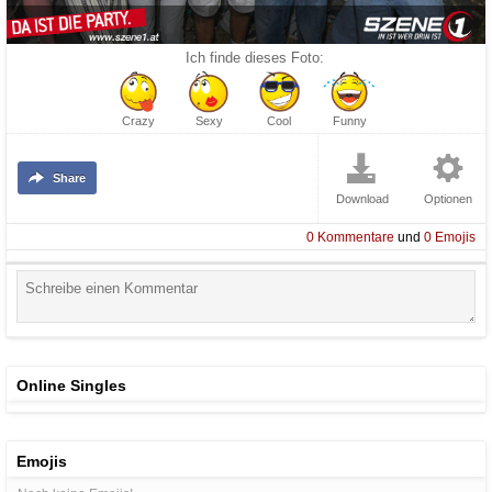
Ich finde dieses Foto:
Crazy
Sexy
Cool
Funny
Share
Download
Optionen
0
Kommentare
und
0
Emojis
Online Singles
Emojis