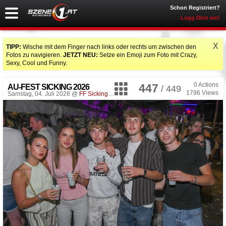
Schon Registriert?
Logg Dich ein!
X
TIPP:
Wische mit dem Finger nach links oder rechts um zwischen den
Fotos zu navigieren.
JETZT NEU:
Setze ein Emoji zum Foto mit Crazy,
Sexy, Cool und Funny.
0
Actions
447
AU-FEST SICKING 2026
/ 449
1796
Views
Samstag, 04. Juli 2026 @
FF Sicking
, Desselbrunn