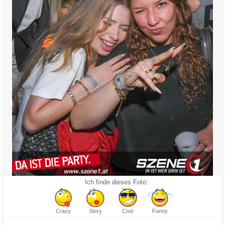
Ich finde dieses Foto:
Crazy
Sexy
Cool
Funny