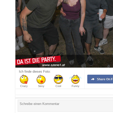
Ich finde dieses Foto:
Share
On 
Crazy
Sexy
Cool
Funny