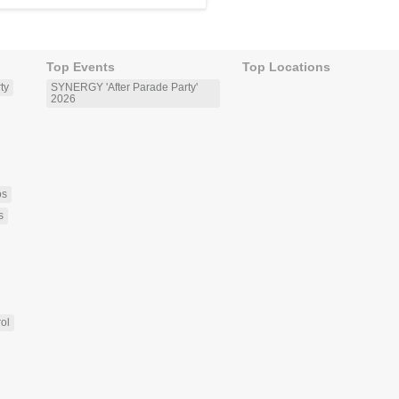
Top Events
Top Locations
ty
SYNERGY 'After Parade Party'
2026
os
s
rol