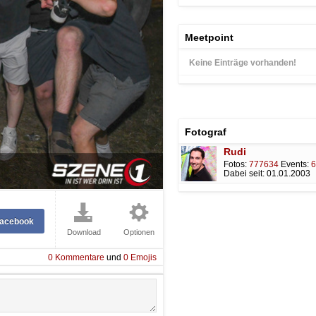
Meetpoint
Keine Einträge vorhanden!
Fotograf
Rudi
Fotos:
777634
Events:
6
Dabei seit:
01.01.2003
Facebook
Download
Optionen
0
Kommentare
und
0
Emojis