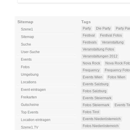
Sitemap
Tags
Party
Die Party
Party Par
Szene1
Festival
Festival Fotos
Sitemap
Festivals
Veranstaltung
Suche
Veranstaltung Fotos
User-Suche
Veranstaltungen 2012
Events
Nova Rock
Nova Rock Fot
Fotos
Frequency
Frequency Foto
Umgebung
Events Wien
Fotos Wien
Locations
Events Salzburg
Event eintragen
Fotos Salzburg
Freikarten
Events Steiermark
Gutscheine
Fotos Steiermark
Events Ti
Fotos Tirol
Top Events
Events Niederösterreich
Location eintragen
Fotos Niederösterreich
Szene1.TV