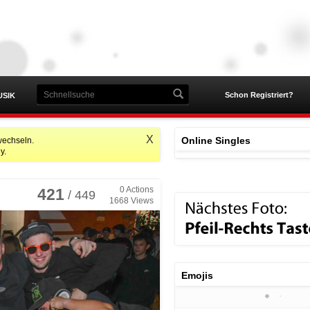
Schon Registriert?
USIK
X
Online Singles
wechseln.
y.
0
Actions
421
/ 449
1668
Views
Emojis