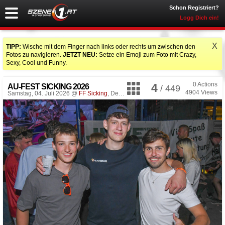
Schon Registriert?
Logg Dich ein!
X
TIPP:
Wische mit dem Finger nach links oder rechts um zwischen den
Fotos zu navigieren.
JETZT NEU:
Setze ein Emoji zum Foto mit Crazy,
Sexy, Cool und Funny.
0
Actions
4
AU-FEST SICKING 2026
/ 449
4904
Views
Samstag, 04. Juli 2026 @
FF Sicking
, Desselbrunn