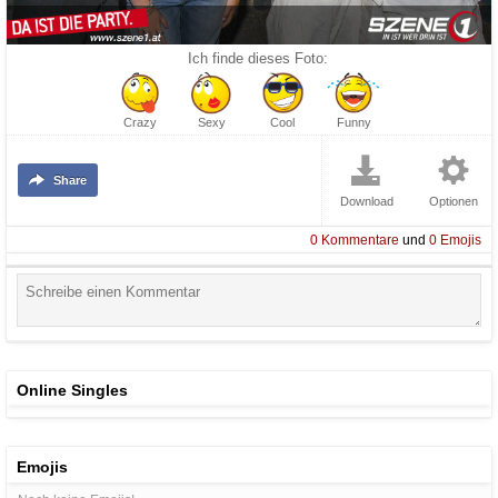
Ich finde dieses Foto:
Crazy
Sexy
Cool
Funny
Share
Download
Optionen
0
Kommentare
und
0
Emojis
Online Singles
Emojis