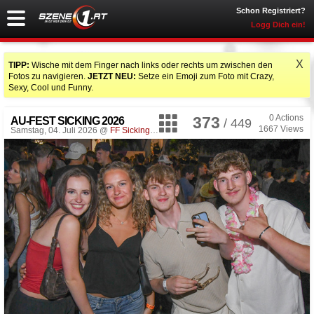
Schon Registriert?
Logg Dich ein!
X
TIPP:
Wische mit dem Finger nach links oder rechts um zwischen den
Fotos zu navigieren.
JETZT NEU:
Setze ein Emoji zum Foto mit Crazy,
Sexy, Cool und Funny.
0
Actions
373
AU-FEST SICKING 2026
/ 449
1667
Views
Samstag, 04. Juli 2026 @
FF Sicking
, Desselbrunn