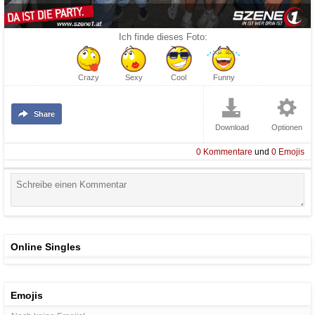
Ich finde dieses Foto:
Crazy
Sexy
Cool
Funny
Share
Download
Optionen
0
Kommentare
und
0
Emojis
Online Singles
Emojis