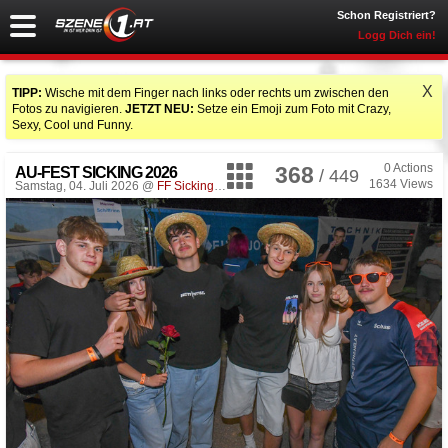
Schon Registriert?
Logg Dich ein!
X
TIPP:
Wische mit dem Finger nach links oder rechts um zwischen den
Fotos zu navigieren.
JETZT NEU:
Setze ein Emoji zum Foto mit Crazy,
Sexy, Cool und Funny.
0
Actions
368
AU-FEST SICKING 2026
/ 449
1634
Views
Samstag, 04. Juli 2026 @
FF Sicking
, Desselbrunn