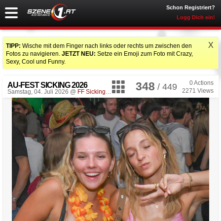
Schon Registriert?
Logg Dich ein!
X
TIPP:
Wische mit dem Finger nach links oder rechts um zwischen den
Fotos zu navigieren.
JETZT NEU:
Setze ein Emoji zum Foto mit Crazy,
Sexy, Cool und Funny.
0
Actions
348
AU-FEST SICKING 2026
/ 449
2271
Views
Samstag, 04. Juli 2026 @
FF Sicking
, Desselbrunn