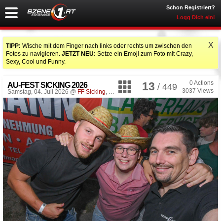
Schon Registriert?
Logg Dich ein!
X
TIPP:
Wische mit dem Finger nach links oder rechts um zwischen den
Fotos zu navigieren.
JETZT NEU:
Setze ein Emoji zum Foto mit Crazy,
Sexy, Cool und Funny.
0
Actions
13
AU-FEST SICKING 2026
/ 449
3037
Views
Samstag, 04. Juli 2026 @
FF Sicking
, Desselbrunn