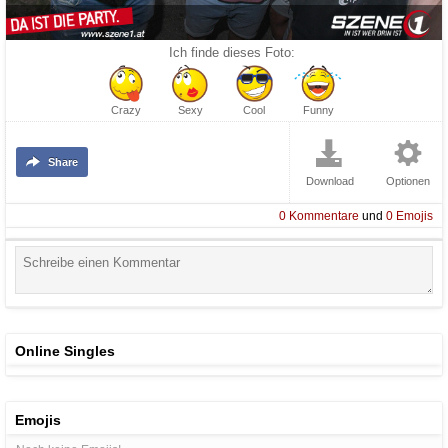
Ich finde dieses Foto:
Crazy
Sexy
Cool
Funny
Share
Download
Optionen
0
Kommentare
und
0
Emojis
Online Singles
Emojis