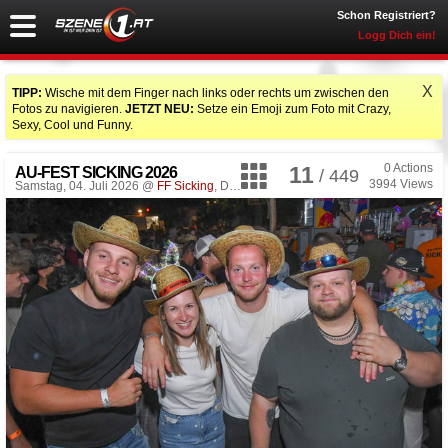
Schon Registriert?
Logg Dich ein!
X
TIPP:
Wische mit dem Finger nach links oder rechts um zwischen den
Fotos zu navigieren.
JETZT NEU:
Setze ein Emoji zum Foto mit Crazy,
Sexy, Cool und Funny.
0
Actions
11
AU-FEST SICKING 2026
/ 449
3994
Views
Samstag, 04. Juli 2026 @
FF Sicking
, Desselbrunn