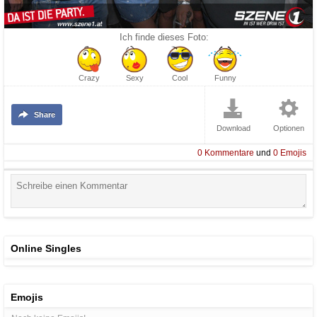
Ich finde dieses Foto:
Crazy
Sexy
Cool
Funny
Share
Download
Optionen
0
Kommentare
und
0
Emojis
Online Singles
Emojis