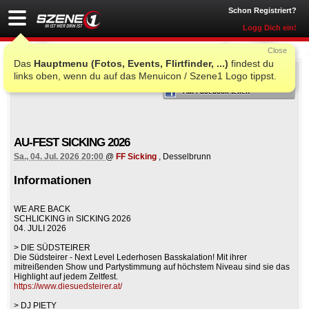
Schon Registriert?
Logg Dich ein!
Close
Das
Hauptmenu (Fotos, Events, Flirtfinder, ...)
findest du
ICH WAR AUCH DORT
links oben, wenn du auf das Menuicon / Szene1 Logo tippst.
Auf Facebook teilen
AU-FEST SICKING 2026
Sa., 04. Jul. 2026 20:00
@
FF Sicking
, Desselbrunn
Informationen
WE ARE BACK
SCHLICKING in SICKING 2026
04. JULI 2026
> DIE SÜDSTEIRER
Die Südsteirer - Next Level Lederhosen Basskalation! Mit ihrer
mitreißenden Show und Partystimmung auf höchstem Niveau sind sie das
Highlight auf jedem Zeltfest.
https://www.diesuedsteirer.at/
> DJ PIETY