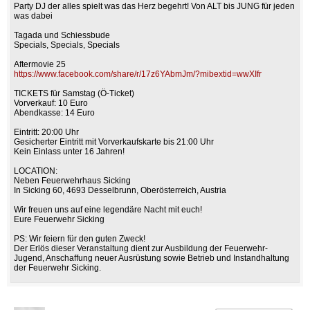
Party DJ der alles spielt was das Herz begehrt! Von ALT bis JUNG für jeden
was dabei
Tagada und Schiessbude
Specials, Specials, Specials
Aftermovie 25
https://www.facebook.com/share/r/17z6YAbmJm/?mibextid=wwXIfr
TICKETS für Samstag (Ö-Ticket)
Vorverkauf: 10 Euro
Abendkasse: 14 Euro
Eintritt: 20:00 Uhr
Gesicherter Eintritt mit Vorverkaufskarte bis 21:00 Uhr
Kein Einlass unter 16 Jahren!
LOCATION:
Neben Feuerwehrhaus Sicking
In Sicking 60, 4693 Desselbrunn, Oberösterreich, Austria
Wir freuen uns auf eine legendäre Nacht mit euch!
Eure Feuerwehr Sicking
PS: Wir feiern für den guten Zweck!
Der Erlös dieser Veranstaltung dient zur Ausbildung der Feuerwehr-
Jugend, Anschaffung neuer Ausrüstung sowie Betrieb und Instandhaltung
der Feuerwehr Sicking.