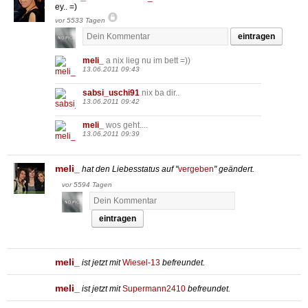
ey.. =)
vor 5533 Tagen
eintragen
meli_
a nix lieg nu im bett =))
13.06.2011 09:43
sabsi_uschi91
nix ba dir..
13.06.2011 09:42
meli_
wos geht....
13.06.2011 09:39
meli_
hat den Liebesstatus auf "
vergeben
" geändert.
vor 5594 Tagen
eintragen
meli_
ist jetzt mit
Wiesel-13
befreundet.
meli_
ist jetzt mit
Supermann2410
befreundet.