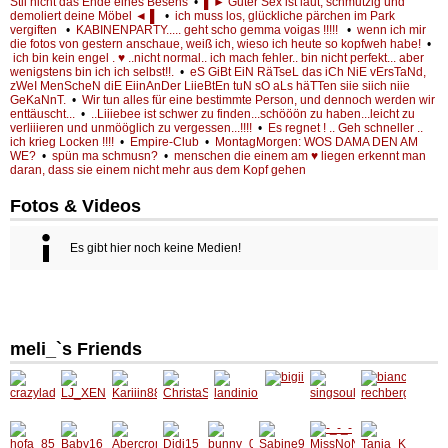
Stil nicht das Ende eines Besens
•
▌► Guter Sex ist laut, schmutzig und
demoliert deine Möbel ◄ ▌
•
ich muss los, glückliche pärchen im Park
vergiften
•
KABINENPARTY..... geht scho gemma voigas !!!!!
•
wenn ich mir
die fotos von gestern anschaue, weiß ich, wieso ich heute so kopfweh habe!
•
ich bin kein engel . ♥ ..nicht normal.. ich mach fehler.. bin nicht perfekt... aber
wenigstens bin ich ich selbst!!.
•
eS GiBt EiN RäTseL das iCh NiE vErsTaNd,
zWeI MenScheN diE EiinAnDer LiieBtEn tuN sO aLs häTTen siie siich niie
GeKaNnT.
•
Wir tun alles für eine bestimmte Person, und dennoch werden wir
enttäuscht...
•
..Liiiebee ist schwer zu finden...schööön zu haben...leicht zu
verliiieren und unmööglich zu vergessen...!!!!
•
Es regnet ! .. Geh schneller ..
ich krieg Locken !!!!
•
Empire-Club
•
MontagMorgen: WOS DAMA DEN AM
WE?
•
spün ma schmusn?
•
menschen die einem am ♥ liegen erkennt man
daran, dass sie einem nicht mehr aus dem Kopf gehen
Fotos & Videos
Es gibt hier noch keine Medien!
meli_`s Friends