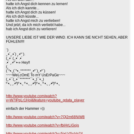
hatte ich Angst dich kennen zu lernen!
Als ich dich kannte...
hatte ich Angst dich zu küssen!
Als ich dich küsste...
hatte ich Angst mich zu verlieben!
Und jetzt, da ich mich verliebt habe...
hab ich Angst dich zu verlieren!
UNSERE LIEBE IST WIE DER WIND. ICH KANN SIE NICHT SEHEN, ABER
FÜHLEN!!!!
¨)
¸.•´¸.•´) ¸.•*¨).
(¸.•´ (¸.•´ .•´
.•´ ¸.•*`•-» Hey!!
(¸
(`*•.¸(`*•.¸*******¸.•*´)¸.•*´)
~~~WeLcOmE To mY UsErPaGe~~~
(¸.•`´(¸.•`´*******``•.¸)``•.¸)
º •.¸ ¸.•º)º •.¸ º •.¸ ¸.•º)º •.¸ º •.¸ ¸.•º)º •.¸
http://www.youtube.com/watch?
v=W7IPqLr1HoI&feature=youtube_gdata_player
einfach der Hammer =))
http://www.youtube.com/watch?v=7Ql2m68NiW8
http://www.youtube.com/watch?v=fbiHrLiGojs
http://www.youtube.com/watch?v=5jxLVSuVq74