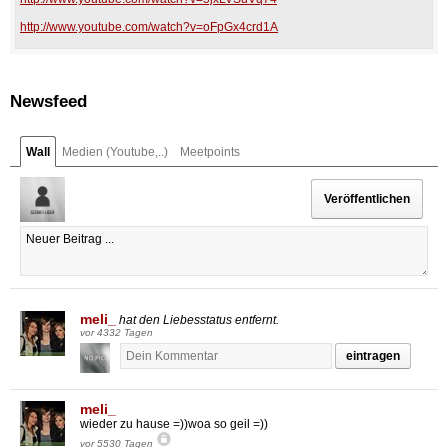
http://www.youtube.com/watch?v=oFpGx4crd1A
Newsfeed
Wall
Medien (Youtube,..)
Meetpoints
meli_
hat den Liebesstatus entfernt.
vor 4332 Tagen
eintragen
meli_
wieder zu hause =))woa so geil =))
vor 5530 Tagen