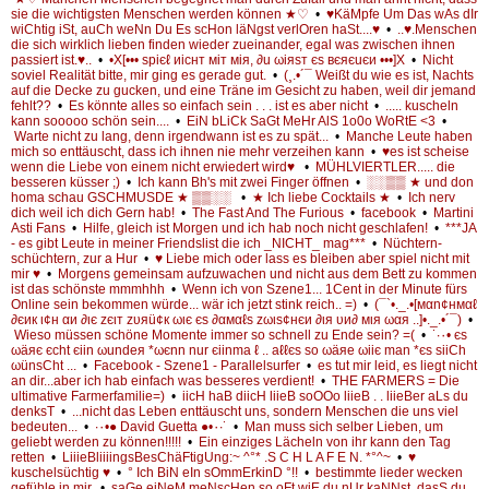
sie die wichtigsten Menschen werden können ★♡
•
♥KäMpfe Um Das wAs dIr
wiChtig iSt, auCh weNn Du Es scHon läNgst verlOren haSt....♥
•
..♥.Menschen
die sich wirklich lieben finden wieder zueinander, egal was zwischen ihnen
passiert ist.♥..
•
•X[••• spiєℓ иicнт мiт мiя, ∂u ωiяѕт єѕ вєяєuєи •••]X
•
Nicht
soviel Realität bitte, mir ging es gerade gut.
•
(¸.•´¯ Weißt du wie es ist, Nachts
auf die Decke zu gucken, und eine Träne im Gesicht zu haben, weil dir jemand
fehlt??
•
Es könnte alles so einfach sein . . . ist es aber nicht
•
..... kuscheln
kann sooooo schön sein....
•
EiN bLiCk SaGt MeHr AlS 1o0o WoRtE <3
•
Warte nicht zu lang, denn irgendwann ist es zu spät...
•
Manche Leute haben
mich so enttäuscht, dass ich ihnen nie mehr verzeihen kann
•
♥es ist scheise
wenn die Liebe von einem nicht erwiedert wird♥
•
MÜHLVIERTLER..... die
besseren küsser ;)
•
Ich kann Bh's mit zwei Finger öffnen
•
░░▒▒ ★ und don
homa schau GSCHMUSDE ★ ▒▒░░
•
★ Ich liebe Cocktails ★
•
Ich nerv
dich weil ich dich Gern hab!
•
The Fast And The Furious
•
facebook
•
Martini
Asti Fans
•
Hilfe, gleich ist Morgen und ich hab noch nicht geschlafen!
•
***JA
- es gibt Leute in meiner Friendslist die ich _NICHT_ mag***
•
Nüchtern-
schüchtern, zur a Hur
•
♥ Liebe mich oder lass es bleiben aber spiel nicht mit
mir ♥
•
Morgens gemeinsam aufzuwachen und nicht aus dem Bett zu kommen
ist das schönste mmmhhh
•
Wenn ich von Szene1... 1Cent in der Minute fürs
Online sein bekommen würde... wär ich jetzt stink reich.. =)
•
(¯`•._.•[мαn¢нмαℓ
∂єик ι¢н αи ∂ιє zєιт zυяü¢к ωιє єѕ ∂αмαℓѕ zωιѕ¢нєи ∂ιя υи∂ мιя ωαя ..]•._.•´¯)
•
Wieso müssen schöne Momente immer so schnell zu Ende sein? =(
•
˙·٠• єs
ωäяє єcht єiin ωundeя *ωєnn nur єiinma ℓ .. aℓℓєs so ωäяe ωiiє man *єs siiCh
ωünsCht ...
•
Facebook - Szene1 - Parallelsurfer
•
es tut mir leid, es liegt nicht
an dir...aber ich hab einfach was besseres verdient!
•
THE FARMERS = Die
ultimative Farmerfamilie=)
•
iicH haB diicH liieB soOOo liieB . . liieBer aLs du
denksT
•
...nicht das Leben enttäuscht uns, sondern Menschen die uns viel
bedeuten...
•
·٠•● David Guetta ●•٠·˙
•
Man muss sich selber Lieben, um
geliebt werden zu können!!!!!
•
Ein einziges Lächeln von ihr kann den Tag
retten
•
LiiieBliiiingsBesChäFtigUng:~ ^°* .S C H L A F E N. *°^~
•
♥
kuschelsüchtig ♥
•
° Ich BiN eIn sOmmErkinD °!!
•
bestimmte lieder wecken
gefühle in mir.
•
saGe eiNeM meNscHen so oFt wiE du nUr kaNNst, dasS du