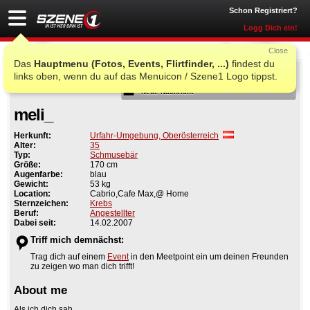
Schon Registriert?
Logg Dich ein!
Close
Das
Hauptmenu (Fotos, Events, Flirtfinder, ...)
findest du
Als Freund
links oben, wenn du auf das Menuicon / Szene1 Logo tippst.
Neue Nachricht
meli_
Herkunft:
Urfahr-Umgebung, Oberösterreich
Alter:
35
Typ:
Schmusebär
Größe:
170 cm
Augenfarbe:
blau
Gewicht:
53 kg
Location:
Cabrio,Cafe Max,@ Home
Sternzeichen:
Krebs
Beruf:
Angestellter
Dabei seit:
14.02.2007
Triff mich demnächst:
Trag dich auf einem
Event
in den Meetpoint ein um deinen Freunden
zu zeigen wo man dich trifft!
About me
Als ich dich sah...