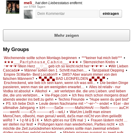
meli_
hat den Liebesstatus entfernt.
vor 5769 Tagen
eintragen
Mehr zeigen
My Groups
Wochenende sollte schon Montags beginnen
•
***keiner hat mich lieb***
•
★★★___P.a.r.t.y.h.o.u.s.e_C.a.b.r.i.o___★★★
•
Sternzeichen Krebs
•
~♥~♥~♥~Mein Herz __♡__ geb ich so leicht nicht her~♥~♥~♥~
•
♥Wir Lieben
Cascada♥
•
Männer sollen den 1. Schritt machen....
•
Tanzpalast Oepping
•
Empire St.Martin- Best Location!!!
•
SMS? Aber warum immer von den
falschen Männern?
•
▀▄▀▄▀▄ BAD LEONFELDEN ▄▀▄▀▄▀
•
Erschreckend, wie lieb ich sein kann, wenn ich was will...
•
Die besten Dinge
passieren, wenn man sie am wenigsten erwartet....
•
Alles ist relativ - nur
Vodka ist absolut
•
Alkohol
•
...wir verletzen die. die uns Lieben. und lieben
die, die uns verletzen...
•
Vw-Page.com
•
Ich freu mich schon morgens drauf
abends wieder ins bett zu gehn
•
Techno Freunde
•
"Hupe wenn du geil bist"
•
PS. Ich liebe Dich
•
Leute deren Nachname mit ~°~er~°~ endet
•
91er - der
ultimative Jahrgang
•
IcH--------SaGe ---------MaNcHmAl -----NeiN-------- auCH
------wenN --------iCh -----------eS ---wiLl
•
WarUm LiieBt man eiinen
MensChen, oBwohL man genaU weiiß, daSs man niiCht von iihm geliieBt
wiiRd ?
•
I ღ M ù $ ì K
•
Mich gibt es nur EIN mal :)
•
Frauen lästern nicht ....
wir stellen nur fest!
•
Prüfungen kann man wiederholen, Parties nicht
•
ich
möchte die Zeit zurückdrehen können,vieles sollte man zweimal erleben
dürfen,manches gehört geändert...
•
Mädels müssen nunmal zu zweit aufs