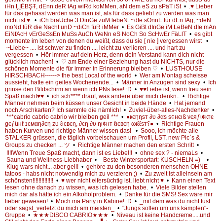
iHn ĻĮĒBŞŦ, dEnn deR tAg wiRd koMMen, aN dem eS zu sPäT iSt
•
.♥ Lieber
für das gehasst werden was man ist, als für dass geliebt zu werden was man
nicht ist ♥.
•
iCh braUche 3 DinGe zuM lebeN: ~dIe sOnnE für dEn tAg, ~deN
moNd füR die Nacht unD ~diCh füR iMMer
•
Es GiBt dInGe iM LeBeN dIe mAn
EiNfAcH vErGeSsEn MuSs AuCh WeNn eS NoCh So ScHwEr FäLlT
•
es gibt
momente im leben von denen du weißt, dass du sie [ nie ] vergessen wirst
•
~Liebe~ .... ist schwer zu finden .... leicht zu verlieren .... und hart zu
vergessen
•
Hör immer auf dein Herz, denn dein Verstand kann dich nicht
glücklich machen!
•
♡ am Ende einer Beziehung hast du NICHTS, nur die
schönen Momente die für immer in Erinnerung bleiben ♡
•
LUSTHOUSE
HIRSCHBACH------> the best Local of the world
•
Wer am Montag scheisse
aussieht, hatte ein geiles Wochenende...
•
Männer in Anzügen sind sexy
•
Ich
grinse den Bildschirm an wenn ich PNs lese! :D
•
♥♥Liebe ist, wenn treu sein
Spaß macht♥♥
•
ich sch**** drauf, was andere über mich denkn..
•
Richtige
Männer nehmen beim küssen unser Gesicht in beide Hände
•
Hat jemand
noch Arschkarten? Ich sammle die nämlich!
•
Zuviel-über-alles-Nachdenker
•
***cabrio cabrio cabrio wir bleiben geil ***
•
●кєηηѕт ∂υ ∂αѕ ѕ¢нєιß νєяƒι¢ктє
gєƒüнℓ נємαη∂єη zυ ℓιєвєη, ∂єη ∂υ ηι¢нт ℓιєвєη ωιℓℓѕт؟●
•
Richtige Frauen
haben Kurven und richtige Männer wissen das!
•
Sooo, ich möchte alle
STALKER grüssen, die täglich vorbeischauen um Profil, LST, new Pic`s &
Groups zu checken ... ツ
•
Richtige Männer machen den ersten Schritt
•
!!!!Wenn Treue Spaß macht, dann ist es Liebe!!!
•
ohne sex ? - niemaLs
•
Sauna und Wellness-Liebhaber
•
_Beste Wintersportart: KUSCHELN =)_
•
Klug wars nicht... aber geil!
•
gehöre zu den besonderen menschen OHNE
tatoos - habs nicht notwendig mich zu verzieren ;)
•
Zu zweit ist alleinsein am
schönsten!!!!!!!!!!!!!!
•
♥ wer nicht eifersüchtig ist, liebt nicht ♥
•
Kann einen Text
lesen ohne danach zu wissen, was ich gelesen habe.
•
Viele Bilder stellen
mich dar als hätte ich ein Alkoholproblem.
•
Danke für die SMS! Sex wäre mir
lieber gewesen!
•
Moch ma Party in Kabine! :D
•
_mit dem was du nicht tust
oder sagst_verletzt du mich am meisten_
•
"Jungs sollen um uns kämpfen"-
Gruppe
•
★★★DISCO CABRIO★★★
•
Niveau ist keine Handcreme.....und