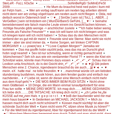
SteiLeR - FuLL hOuSe
•
......................................SoNnBeRgEr SoMmErFeSt
2009...........................................
•
He Mum du brauchst heid ned putzn i kum mit
an Fetzn ham.....
•
Wer am vortag sauft kann am nexten tag arbeiten stimmt
nicht denn wer am vortag vögelt kann am nexten auch nicht fliegen
•
Oida, red
deitsch wonst in Österreich bist!
•
♡ ♥__[ SinGle ] sein ist [ ToLL ]... ABER....[
VerGeBen ] sein ist trotzdem ein [ WunDerBareS GeFühL ]__ ♥♡
•
beinahe
beneiidenswert wie falsch manche Leute einem ins Gesicht lachen können...
•
richtige freunde gibts wenige -> arschlöcher zuviele
•
**Ich habe lieber wenig
Freunde,als Falsche Freunde**
•
was ich will kann ich nicht kriegen und was
ich kriegen kann will ich nicht haben !
•
Schau das du den Menschen nicht
verlierst der es gut mit dir meint
•
Freunde sind wie Sterne: Man sieht sie nicht
immer - aber sie sind immer da.
•
Keine Sorgen, wir trinken CAPTAIN
MORGAN!!!
•
♪♫ ρoкεяƒαcε
•
**I Love Captain Morgen** Jamaika wir
kommen
•
Das ma gsoffn hobn vazöht jeda, owa das ma an Durscht ghot
hobn sogt neamd!
•
Sex ist nur schmutzig, wenn er richtig gemacht wird
•
blümchensex? Seh ich aus wie ein verdammter Florist ??
•
wenn die Kiwi ein
Schnitzel wäre, könnte man Pommes dazu essen
•
¸.•*¨ ¸.•*¨ ¸.•*¨ Schau moi im
Lexikon unta Arschloch, do is dei Gsicht drin¸.•*¨ ¸.•*¨ ¸.•*¨
•
► ♥ இ Gib jedem
Menschen eine 2. Chance, irgendwann brauchst du sie auch.....இ ♥ ◄
•
♥
meiin. eX . hatte mal . ne tolle freundiin. ♥
•
...manchmal würde ich am liebsten
stundenlang busfahren, musik hören, aus dem fenster guckn und einfach nur
nachdenkn...
•
•* Liebe ist, wenn dir dieser eine Mensch einfach nicht mehr
aus dem Kopf geht.*•
•
DIE WOS IMMER BEIM RUDI SITZN
•
Nicht ohne
mein Glätteisen
•
10 Dinge, die ein Mann einmal !unaufgefordert! für eine
Frau tun sollte
•
MEINE DREI WORTE: Ich mag dich.........MEINE GEDANKEN:
Ich liebe dich..........DIE TATSACHE: Ich krieg dich nicht ;(
•
زch lزebe heزße
KÜSSE auf meزnen Hals
•
g e p i e r c t .
•
♥ boB der baumeister wird mir mal
mein haus bauen♥
•
In Gedenken an MICHAEL JACKSON †
•
Mich zu
hassen macht dich auch nicht schöner!!!
•
Küssen macht süchtig! Ist aber die
schönste Sucht der Welt
•
Kann nicht vorm PC sitzen ohne Musik zu hören!^^
•
Für die Welt bist du irgentjemand; Aber für irgentjemand bist du die Welt!!
•
★♡ Manchen Menschen begegnet man durch Zufall und man ahnt nicht, dass