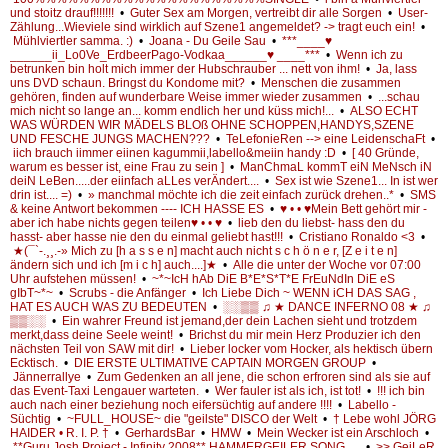
und stoitz drauf!!!!!!!
•
Guter Sex am Morgen, vertreibt dir alle Sorgen
•
User-
Zählung...Wieviele sind wirklich auf Szene1 angemeldet? -> tragt euch ein!
•
Mühlviertler samma. :)
•
Joana - Du Geile Sau
•
***____♥
______ii_Lo0Ve_ErdbeerPago-Vodkaa______♥ ____***
•
Wenn ich zu
betrunken bin holt mich immer der Hubschrauber ... nett von ihm!
•
Ja, lass
uns DVD schaun. Bringst du Kondome mit?
•
Menschen die zusammen
gehören, finden auf wunderbare Weise immer wieder zusammen
•
...schau
mich nicht so lange an... komm endlich her und küss mich!...
•
ALSO ECHT
WAS WÜRDEN WIR MÄDELS BLOß OHNE SCHOPPEN,HANDYS,SZENE
UND FESCHE JUNGS MACHEN???
•
TeLefonieRen --> eine LeidenschaFt
•
iich brauch iimmer eiinen kagummii,labello&meiin handy :D
•
[ 40 Gründe,
warum es besser ist, eine Frau zu sein ]
•
ManChmaL kommT eiN MeNsch iN
deiN LeBen.....der eiinfach aLLes verÄndert....
•
Sex ist wie Szene1... In ist wer
drin ist.... =)
•
» manchmal möchte ich die zeit einfach zurück drehen..*
•
SMS
& keine Antwort bekommen ---- ICH HASSE ES
•
♥ • • ♥Mein Bett gehört mir -
aber ich habe nichts gegen teilen♥ • • ♥
•
lieb den du liebst- hass den du
hasst- aber hasse nie den du einmal geliebt hast!!!
•
Cristiano Ronaldo <3
•
★(¯`-.¸¸.-» Mich zu [h a s s e n] macht auch nicht s c h ö n e r, [Z e i t e n]
ändern sich und ich [m i c h] auch....]★
•
Alle die unter der Woche vor 07:00
Uhr aufstehen müssen!
•
~*~IcH hAb DiE B*E*S*T*E FrEuNdIn DiE eS
gIbT~*~
•
Scrubs - die Anfänger
•
Ich Liebe Dich ~ WENN iCH DAS SAG ,
HAT ES AUCH WAS ZU BEDEUTEN
•
░░▒▒ ♫ ★ DANCE INFERNO 08 ★ ♫
▒▒░░
•
Ein wahrer Freund ist jemand,der dein Lachen sieht und trotzdem
merkt,dass deine Seele weint!
•
Brichst du mir mein Herz Produzier ich den
nächsten Teil von SAW mit dir!
•
Lieber locker vom Hocker, als hektisch übern
Ecktisch.
•
DIE ERSTE ULTIMATIVE CAPTAIN MORGEN GROUP
•
Jännerrallye
•
Zum Gedenken an all jene, die schon erfroren sind als sie auf
das Event-Taxi Lengauer warteten.
•
Wer fauler ist als ich, ist tot!
•
!!! ich bin
auch nach einer beziehung noch eifersüchtig auf andere !!!!
•
Labello -
Süchtig
•
~FULL_HOUSE~ die "geilste" DISCO der Welt
•
† Lebe wohl JÖRG
HAIDER • R. I. P. †
•
GerhardsBar
•
HMW
•
Mein Wecker ist ein Arschloch
•
**Guru Josh Project - Infinity 2008** HAMMERGEILER SONG.....
•
>> GeiLeR,