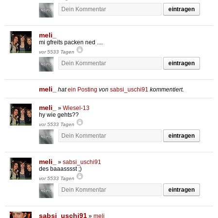
eintragen
meli_
mi gfreits packen ned ....
vor 5533 Tagen
eintragen
meli_
hat
ein Posting
von
sabsi_uschi91
kommentiert.
meli_
»
Wiesel-13
hy wie gehts??
vor 5533 Tagen
eintragen
meli_
»
sabsi_uschi91
des baaasssst ;)
vor 5533 Tagen
eintragen
sabsi_uschi91
»
meli_