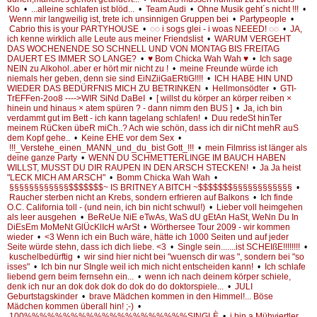
Klo
•
...alleine schlafen ist blöd...
•
Team Audi
•
Ohne Musik geht´s nicht !!!
•
Wenn mir langweilig ist, trete ich unsinnigen Gruppen bei
•
Partypeople
•
Cabrio this is your PARTYHOUSE
•
◌◌ i sogs glei - i woas NEEED! ◌◌
•
JA,
ich kenne wirklich alle Leute aus meiner Friendslist
•
WARUM VERGEHT
DAS WOCHENENDE SO SCHNELL UND VON MONTAG BIS FREITAG
DAUERT ES IMMER SO LANGE?
•
♥ Bom Chicka Wah Wah ♥
•
Ich sage
NEIN zu Alkohol..aber er hört mir nicht zu !
•
meine Freunde würde ich
niemals her geben, denn sie sind EiNZiiGaERtiG!!!!
•
ICH HABE HIN UND
WIEDER DAS BEDÜRFNIS MICH ZU BETRINKEN
•
Hellmonsödter
•
GTI-
TrEFFen-2oo8 ---->WIR SiNd DaBeI
•
[ willst du körper an körper reiben ×
hinein und hinaus × atem spüren ? - dann nimm den BUS ]
•
Ja, ich bin
verdammt gut im Bett - ich kann tagelang schlafen!
•
Duu redeSt hinTer
meinem RüCken übeR miCh..? Ach wie schön, dass ich dir niCht mehR auS
dem Kopf gehe..
•
Keine EHE vor dem Sex
•
!!!_Verstehe_einen_MANN_und_du_bist Gott_!!!
•
mein Filmriss ist länger als
deine ganze Party
•
WENN DU SCHMETTERLINGE IM BAUCH HABEN
WILLST, MUSST DU DIR RAUPEN IN DEN ARSCH STECKEN!
•
Ja Ja heist
"LECK MICH AM ARSCH"
•
Bomm Chicka Wah Wah
•
§§§§§§§§§§§§$$$$$$$~ IS BRITNEY A BITCH ~$$$$$$$§§§§§§§§§§§§
•
Raucher sterben nicht an Krebs, sondern erfrieren auf Balkons
•
Ich finde
O.C. California toll - (und nein, ich bin nicht schwul!)
•
Lieber voll heimgehen
als leer ausgehen
•
BeReUe NiE eTwAs, WaS dU gEtAn HaSt, WeNn Du In
DiEsEm MoMeNt GlÜcKlIcH wArSt
•
Wörthersee Tour 2009 - wir kommen
wieder
•
<3 Wenn ich ein Buch wäre, hätte ich 1000 Seiten und auf jeder
Seite würde stehn, dass ich dich liebe. <3
•
Single sein.......ist SCHEIßE!!!!!!!!
•
kuschelbedürftig
•
wir sind hier nicht bei "wuensch dir was ", sondern bei "so
isses"
•
Ich bin nur SIngle weil ich mich nicht entscheiden kann!
•
Ich schlafe
liebend gern beim fernsehn ein...
•
wenn ich nach deinem körper schiele,
denk ich nur an dok dok dok do dok do do doktorspiele...
•
JULI
Geburtstagskinder
•
brave Mädchen kommen in den Himmel!... Böse
Mädchen kommen überall hin! ;-)
•
100%%%%%%%%%%%%%%%%%%%%%SINGLÈ
•
i bin a Mühviertler