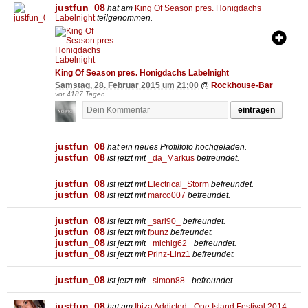
justfun_08
hat am
King Of Season pres. Honigdachs
Labelnight
teilgenommen.
King Of Season pres. Honigdachs Labelnight
Samstag, 28. Februar 2015 um 21:00
@
Rockhouse-Bar
vor 4187 Tagen
eintragen
justfun_08
hat ein neues Profilfoto hochgeladen.
justfun_08
ist jetzt mit
_da_Markus
befreundet.
justfun_08
ist jetzt mit
Electrical_Storm
befreundet.
justfun_08
ist jetzt mit
marco007
befreundet.
justfun_08
ist jetzt mit
_sari90_
befreundet.
justfun_08
ist jetzt mit
fpunz
befreundet.
justfun_08
ist jetzt mit
_michig62_
befreundet.
justfun_08
ist jetzt mit
Prinz-Linz1
befreundet.
justfun_08
ist jetzt mit
_simon88_
befreundet.
justfun_08
hat am
Ibiza Addicted - One Island Festival 2014