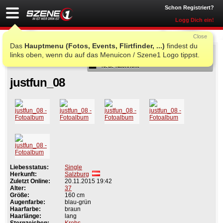
Schon Registriert?
Logg Dich ein!
Close
Das
Hauptmenu (Fotos, Events, Flirtfinder, ...)
findest du
Als Freund
links oben, wenn du auf das Menuicon / Szene1 Logo tippst.
Neue Nachricht
justfun_08
Liebesstatus:
Single
Herkunft:
Salzburg
Zuletzt Online:
20.11.2015 19:42
Alter:
37
Größe:
160 cm
Augenfarbe:
blau-grün
Haarfarbe:
braun
Haarlänge:
lang
Sternzeichen:
Krebs