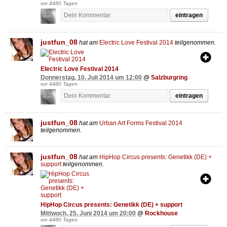
vor 4480 Tagen
eintragen
justfun_08
hat am
Electric Love Festival 2014
teilgenommen.
Electric Love Festival 2014
Donnerstag, 10. Juli 2014 um 12:00
@
Salzburgring
vor 4480 Tagen
eintragen
justfun_08
hat am
Urban Art Forms Festival 2014
teilgenommen.
justfun_08
hat am
HipHop Circus presents: Genetikk (DE) +
support
teilgenommen.
HipHop Circus presents: Genetikk (DE) + support
Mittwoch, 25. Juni 2014 um 20:00
@
Rockhouse
vor 4480 Tagen