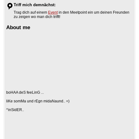
Triff mich demnächst:
Trag dich auf einem
Event
in den Meetpoint ein um deinen Freunden
zu zeigen wo man dich trifft!
About me
boHAA deS feeLinG ...
liKe somMa und rEgn midaNaund.. =)
^inSidER..