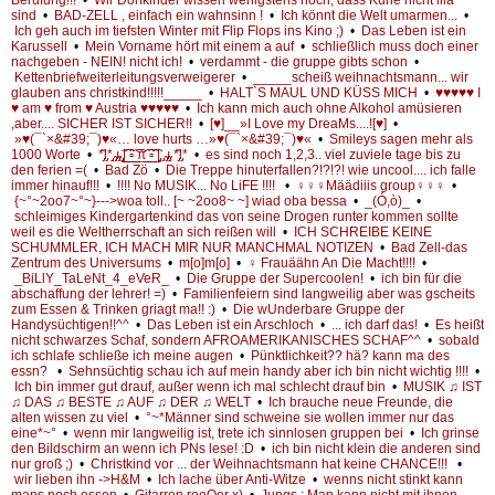
sind
•
BAD-ZELL , einfach ein wahnsinn !
•
Ich könnt die Welt umarmen...
•
Ich geh auch im tiefsten Winter mit Flip Flops ins Kino ;)
•
Das Leben ist ein
Karussell
•
Mein Vorname hört mit einem a auf
•
schließlich muss doch einer
nachgeben - NEIN! nicht ich!
•
verdammt - die gruppe gibts schon
•
Kettenbriefweiterleitungsverweigerer
•
_____scheiß weihnachtsmann... wir
glauben ans christkind!!!!!_____
•
HALT`S MAUL UND KÜSS MICH
•
♥♥♥♥♥ I
♥ am ♥ from ♥ Austria ♥♥♥♥♥
•
Ich kann mich auch ohne Alkohol amüsieren
,aber.... SICHER IST SICHER!!
•
[♥]__»I Love my DreaMs....![♥]
•
»♥(¯`×&#39;¯)♥«… love hurts …»♥(¯`×&#39;¯)♥«
•
Smileys sagen mehr als
1000 Worte
•
*̡͌l̡*̡̡ ̴̡ı̴̴̡ ̡̡͡|̲̲̲͡͡͡ ̲▫̲͡ ̲̲̲͡͡π̲̲͡͡ ̲̲͡▫̲̲͡͡ ̲|̡̡̡ ̡ ̴̡ı̴̡̡ *̡͌l̡*
•
es sind noch 1,2,3.. viel zuviele tage bis zu
den ferien =(
•
Bad Zö
•
Die Treppe hinuterfallen?!?!?! wie uncool.... ich falle
immer hinauf!!!
•
!!!! No MUSIK... No LiFE !!!!
•
♀♀♀Määdiiis group♀♀♀
•
{~°~2oo7~°~}--->woa toll.. [~ ~2oo8~ ~] wiad oba bessa
•
_(Ó,ò)_
•
schleimiges Kindergartenkind das von seine Drogen runter kommen sollte
weil es die Weltherrschaft an sich reißen will
•
ICH SCHREIBE KEINE
SCHUMMLER, ICH MACH MIR NUR MANCHMAL NOTIZEN
•
Bad Zell-das
Zentrum des Universums
•
m[o]m[o]
•
♀ Frauäähn An Die Macht!!!!
•
_BiLlY_TaLeNt_4_eVeR_
•
Die Gruppe der Supercoolen!
•
ich bin für die
abschaffung der lehrer! =)
•
Familienfeiern sind langweilig aber was gscheits
zum Essen & Trinken griagt ma!! :)
•
Die wUnderbare Gruppe der
Handysüchtigen!!^^
•
Das Leben ist ein Arschloch
•
... ich darf das!
•
Es heißt
nicht schwarzes Schaf, sondern AFROAMERIKANISCHES SCHAF^^
•
sobald
ich schlafe schließe ich meine augen
•
Pünktlichkeit?? hä? kann ma des
essn?
•
Sehnsüchtig schau ich auf mein handy aber ich bin nicht wichtig !!!!
•
Ich bin immer gut drauf, außer wenn ich mal schlecht drauf bin
•
MUSIK ♫ IST
♫ DAS ♫ BESTE ♫ AUF ♫ DER ♫ WELT
•
Ich brauche neue Freunde, die
alten wissen zu viel
•
°~*Männer sind schweine sie wollen immer nur das
eine*~°
•
wenn mir langweilig ist, trete ich sinnlosen gruppen bei
•
Ich grinse
den Bildschirm an wenn ich PNs lese! :D
•
ich bin nicht klein die anderen sind
nur groß ;)
•
Christkind vor ... der Weihnachtsmann hat keine CHANCE!!!
•
wir lieben ihn ->H&M
•
Ich lache über Anti-Witze
•
wenns nicht stinkt kann
mans noch essen
•
Gitarren rooQer x)
•
Jungs : Man kann nicht mit ihnen