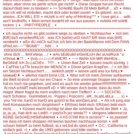
leben, aber ohne sie gehts schon gar nicht!!
•
Diese Gruppe hat ein Recht
darauf (fast) leer zu bleiben!
•
>> ScHeIßE BauN iSt MeIn BeRuF ... xD
•
Alles
was ich will ist verboten, macht dick oder kostet zuviel!
•
Es glitzert...es is
sinnlos...ICH WILL ES!
•
mUsiK is mY wAy of tHinKing***
•
I love girLs..... with
sexY brotheRs
•
Mein lernen besteht eh nur aus pausen
•
nutella mit soletti
rocknn :)
•
.. PARTYPEOPLE ..
•
**************************************************************************************
•
ich rauche nicht- es gibt coolere wege zu sterben
•
Nichtraucher
•
iich biin
[füR] daS verantwoRtLich ...was iCh [saGe] unD niichT füR dass was [ihR]
versteeht
•
wEn dU miiCh suChst..ich biin iin der BadeWanne miit Dem FöhN
sPiieLen-----°°BlUbB°°......hihi....
•
ΩΩΩΩΩΩΩΩΩΩΩΩΩΩΩΩΩΩΩΩΩΩΩΩΩΩΩΩΩΩΩΩΩΩΩΩΩΩΩΩΩΩΩΩ
•
ohne dich .... fehlt etwas ....!
•
wAs bEdEutet eiGentLicH der aUsdRuck "☺
nOrmaL☻"?...
•
[no]♪♫♪♫♪♫=ҒəħℓЄЯ‼
•
~~> WeNn IcH MiR WeHtUe...
BeGiNnE IcH Zu LaChEn .. ?!?! ..
•
Union Bad Zell
•
küssen macht süchtig. (:
•
CaFFee LaTTe braucht der MENSCH
•
Döner geGen KrapFen....!
•
Ich Bin
ein Stolzer Nichtraucher!!.........wirklich jetzt!!
•
kεineя ωεiß was Iςн fühŁε.♥.
ηiεмaиĐ.♥.
•
alkohol macht birne LOL
•
Wiso soll ich mein Zimmer aufräumen
die Welt ist doch auch nur ein Chaos
•
So eine unsinnige Gruppe wie diese
hat es noch nie gegeben, und wird es auch nie wieder geben!!!!!!!!!!!!!!!!!!!!!!!!!!!
•
iN rosA schläfT maN besseR xD
•
Wir wissen doch beide, dass du mich
magst. Wann fragst du mich endlich nach nem Treffen?
•
--- > SÜCHTIG ....
nach Schokoo , GummibärLiis , Poppis ( Popcorn) , alK , bLabLabLa ....... x)
•
you *nd me, hanD in hanD are goiinG to the wonDerLand...
•
Als ich jung war
hieß Komasaufen noch Vorglühen!!
•
ER/(sie) liebt mich, ER/(sie) liebt mich
nicht, ......
•
Küssen macht süchtig! Ist aber die schönste Sucht der Welt
•
Ja,
ja, ja, ja,..hab dich au LieB!!--> pasSsTs jez wieda??
•
übrigens lattenrost ist
KEINE GeScHlEcHtSkRaNkHeIt
•
4 HS 07/08 this is sicness^^
•
es passiert
nie dass ich beim shoppen mit leeren taschen nachhause komm
•
wiR
schaun liiebeR zu beim fußbalL aLs seLbst du spieLen!!
•
O.C., California is
einfach geiL =)
•
alle die 1993 gebornen sind bitte melden
•
║ich║bin║fett║du║bist║hässlich║ich║kann║abnehmen║und║was║kannst║d