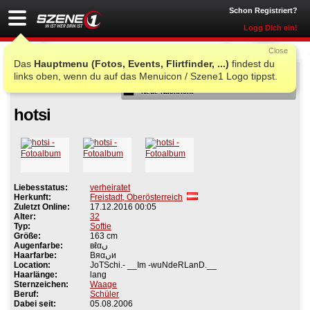
Schon Registriert?
Logg Dich ein!
Close
Das
Hauptmenu (Fotos, Events, Flirtfinder, ...)
findest du
Als Freund
links oben, wenn du auf das Menuicon / Szene1 Logo tippst.
Neue Nachricht
hotsi
Liebesstatus:
verheiratet
Herkunft:
Freistadt, Oberösterreich
Zuletzt Online:
17.12.2016 00:05
Alter:
32
Typ:
Softie
Größe:
163 cm
Augenfarbe:
вℓαں
Haarfarbe:
Вяαںи
Location:
JoTSchi.- __Im -wuNdeRLanD.__
Haarlänge:
lang
Sternzeichen:
Waage
Beruf:
Schüler
Dabei seit:
05.08.2006