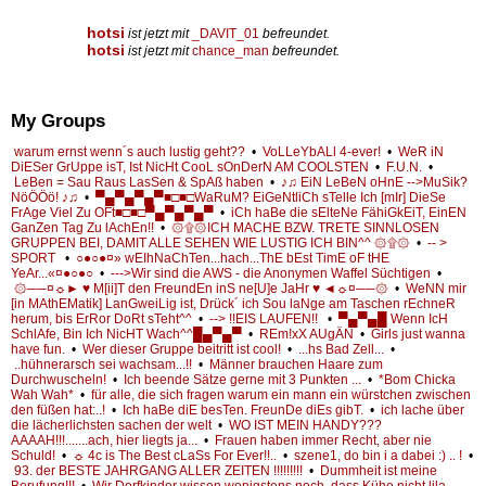
hotsi
ist jetzt mit
_DAVIT_01
befreundet.
hotsi
ist jetzt mit
chance_man
befreundet.
My Groups
warum ernst wenn´s auch lustig geht??
•
VoLLeYbALl 4-ever!
•
WeR iN
DiESer GrUppe isT, Ist NicHt CooL sOnDerN AM COOLSTEN
•
F.U.N.
•
LeBen = Sau Raus LasSen & SpAß haben
•
♪♫ EiN LeBeN oHnE -->MuSik?
NöÖÖö! ♪♫
•
▀▄▀▄▀▄▀■□■□WaRuM? EiGeNtliCh sTelle Ich [mIr] DieSe
FrAge Viel Zu OFt■□■□▀▄▀▄▀▄▀
•
iCh haBe die sElteNe FähiGkEiT, EinEN
GanZen Tag Zu lAchEn!!
•
۞۩۞ICH MACHE BZW. TRETE SINNLOSEN
GRUPPEN BEI, DAMIT ALLE SEHEN WIE LUSTIG ICH BIN^^ ۞۩۞
•
-- >
SPORT
•
○●○●¤» wEIhNaChTen...hach...ThE bEst TimE oF tHE
YeAr...«¤●○●○
•
--->Wir sind die AWS - die Anonymen Waffel Süchtigen
•
۞──¤☼► ♥ M[ii]T den FreundEn inS ne[U]e JaHr ♥ ◄☼¤──۞
•
WeNN mir
[in MAthEMatik] LanGweiLig ist, Drück´ ich Sou laNge am Taschen rEchneR
herum, bis ErRor DoRt sTeht^^
•
--> !!EIS LAUFEN!!
•
▀▄▀▄█ Wenn IcH
SchlAfe, Bin Ich NicHT Wach^^█▄▀▄▀
•
REm!xX AUgÄN
•
Girls just wanna
have fun.
•
Wer dieser Gruppe beitritt ist cool!
•
...hs Bad Zell...
•
..hühnerarsch sei wachsam...!!
•
Männer brauchen Haare zum
Durchwuscheln!
•
Ich beende Sätze gerne mit 3 Punkten ...
•
*Bom Chicka
Wah Wah*
•
für alle, die sich fragen warum ein mann ein würstchen zwischen
den füßen hat:..!
•
Ich haBe diE besTen. FreunDe diEs gibT.
•
ich lache über
die lächerlichsten sachen der welt
•
WO IST MEIN HANDY???
AAAAH!!!.......ach, hier liegts ja...
•
Frauen haben immer Recht, aber nie
Schuld!
•
☼ 4c is The Best cLaSs For Ever!!..
•
szene1, do bin i a dabei :) .. !
•
93. der BESTE JAHRGANG ALLER ZEITEN !!!!!!!!!
•
Dummheit ist meine
Berufung!!!
•
Wir Dorfkinder wissen wenigstens noch, dass Kühe nicht lila