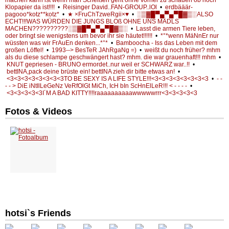
Klopapier da ist!!!!
•
Reisinger David..FAN-GROUP..lOl
•
erdbääär-
pagooo*kotz**kotz*
•
★ ×FruChTzweRgii×♥
•
░▒▓█▀▄▀▄▀█▓▒░ALSO
ECHT!!!WAS WÜRDEN DIE JUNGS BLOß OHNE UNS MÄDLS
MACHEN??????????░▒▓█▀▄▀▄▀█▓▒░
•
Lasst die armen Tiere leben,
oder bringt sie wenigstens um bevor ihr sie häutet!!!!!!
•
*°*wenn MäNnEr nur
wüssten was wir FrAuEn denken...*°*
•
Bamboocha - Iss das Leben mit dem
großen Löffel!
•
1993--> BesTeR JAhRgaNg =)
•
weißt du noch früher? mhm
als du diese schlampe geschwängert hast? mhm. die war grauenhaft!!! mhm
•
KNUT gepriesen - BRUNO ermordet..nur weil er SCHWARZ war..!!
•
bettINA,pack deine brüste ein! bettINA zieh dir bitte etwas an!
•
<3<3<3<3<3<3<3<3TO BE SEXY IS A LIFE STYLE!!!<3<3<3<3<3<3<3<3
•
- -
- - > DiE iNtIlLeGeNz VeRfOlGt MiCh, IcH bIn ScHnElLeR!!! < - - - -
•
<3<3<3<3<3I´M A BAD KITTY!!!!raaaaaaaaaawwwwwrrr<3<3<3<3<3
Fotos & Videos
hotsi`s Friends