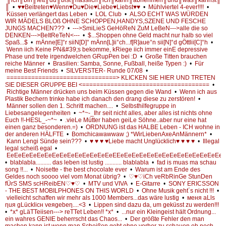
║
•
♥♥Beitreten♥Wenn♥Du♥Die♥Liebe♥Liebst♥♥
•
Mühlviertel 4-ever!!!!
•
Küssen verlängert das Leben
•
LOL Club
•
ALSO ECHT WAS WÜRDEN
WIR MÄDELS BLOß OHNE SCHOPPEN,HANDYS,SZENE UND FESCHE
JUNGS MACHEN???
•
--->SmiLieS GeHöReN ZuM LeBeN--->alle die so
DENKEN--->BeItReTeN<---
•
$...Shoppen ohne Geld macht nur halb so viel
Spaß...$
•
mÄnne[E]°r siiN[D]° mÄnn[L]ii°ch...f[R]aue°n sii[N]°d gÖttlii[C]°h
•
Wenn iich Keine PN&#39;s bekomme, kRiege iich immer einE depressive
Phase und trete irgendwelchen GRupPen bei :D
•
Große Titten brauchen
reiche Männer
•
Brasilien: Samba, Sonne, Fußball, heiße Typen :)
•
Für
meine Best Friends
•
SILVERSTER- Runde 07/08
•
===============================> KLICKEN SIE HIER UND TRETEN
SIE DIESER GRUPPE BEI <====================================
•
Richtige Männer drücken uns beim Küssen gegen die Wand
•
Wenn ich aus
Plastik Bechern trinke habe ich danach den drang diese zu zerstören!
•
Männer sollen den 1. Schritt machen....
•
Selbsthilfegruppe in
Liebesangelegenheiten
•
~*~-_Ihr seit nicht alles, aber alles ist nichts ohne
Euch !!-HESL_-~*~
•
.vieLe Mütter haben geiLe Söhne..aber nur eine hat
einen ganz besonderen.=)
•
ORDNUNG ist das HALBE Leben - ICH wohne in
der anderen HÄLFTE
•
Bomchicawawwaw ;) *WirLiebenAxeAnMännern*
•
Kann Lengi Sünde sein???
•
♥ ♥ ♥ ♥Liebe macht Unglücklich♥ ♥ ♥ ♥
•
Illegal
legal scheiß egal
•
EeEeEeEeEeEeEeEeEeEeEeEeEeEeEEeEeEeEeEeEeEeEeEeEeEeEeEeEe
•
blablabla.......... das leben ist lustig ........... blablabla
•
fad is muas ma schau
song !!...
•
Noisette - the best chocolate ever
•
Warum ist am Ende des
Geldes noch soooo viel vom Monat übrig?
•
♡♥♡iCh veRbRinGe StunDen
fÜrS SMS scHReibEN♡♥♡
•
MTV und VIVA
•
E-Gitarre
•
SONY ERICSSON
- THE BEST MOBILPHONES ON THIS WORLD
•
Ohne Musik geht´s nicht !!!
•
vielleicht schaffen wir mehr als 1000 Members...das wäre lustig
•
мeня aLls
ηuя gLücklicн veяgebeη....<3
•
Lippen sind dazu da, um geküsst zu werden!!!
•
*x* gLäTTeiisen---> reTTet Leben!! *x*
•
...nur ein Kleingeist hält Ordnung...
ein wahres GENIE beherrscht das Chaos...
•
Der größte Fehler den man
machen kann ist wenn man Scheißen geht ohne vorher zu schauen ob noch