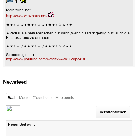
Mein zuhause:
http://www.wiazhaus.net/
★ ♥ ♪ ☆ ♫ ♦ ★ ♥ ♪ ☆ ♫ ♦ ★ ♥ ♪ ☆ ♫ ♦ ★
★Vertraue einem Menschen nur dann, wenn du stark genug bist, auch die
Enttäuschung zu ertragen...
★ ♥ ♪ ☆ ♫ ♦ ★ ♥ ♪ ☆ ♫ ♦ ★ ♥ ♪ ☆ ♫ ♦ ★
Soooooo geil: ;-)
http://www.youtube.com/watch?v=WclL2dpc4UI
Newsfeed
Wall
Medien (Youtube,..)
Meetpoints