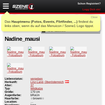
Schon Registriert?
Logg Dich ein!
Close
Das
Hauptmenu (Fotos, Events, Flirtfinder, ...)
findest du
Als Freund
links oben, wenn du auf das Menuicon / Szene1 Logo tippst.
Neue Nachricht
Nadine_mausi
Liebesstatus:
vergeben
Herkunft:
Linz-Land, Oberösterreich
Alter:
37
Typ:
Wildkatze
Größe:
170 cm
Augenfarbe:
bRaUn
Haarfarbe:
☆browni☆
Location:
....
Haarlänge:
lang