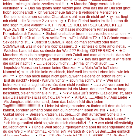
fehler....mich gibts kein zweites mal !!!!
•
.♥.Manche Dinge werde ich nie
verstehen.♥.
•
Das ma gsoffn hobn vazöht jeda, owa das ma an Durscht ghot
hobn sogt neamd!
•
Ich verabscheue falsche & verlogene Menschen
•
Kompliment, deinen scheiss-Charakter sieht man dir nicht an!
•
ღ. . es liegt
mir nicht .. die Nummer 2 zu sein . .ღ
•
Echte Freind huckn im Hefn nebn dir
und sogn: "Geile Aktion!"
•
ICH FINDE ES TOLL MIT SEX GEWECKT ZU
WERDEN!!!!!
•
Sorry... "Next"...!
•
ich hasse möchtegern Prinzessinen,
Pornobabes & Tussis...
•
Sicherheitshalber brenn ma uns scho moi an eini
•
iCh fÜrchT miCh aLLeiN zu scHlaFen....wEr koMMt miT?
•
10 Gründe warum
Sex gesund ist...
•
Jetzt ist SOMMER, egal ob man schwitzt oder friert,
SOMMER ist, was in deinem Kopf passiert.. ;)
•
scheiss di bitte amoi net au
•
Welches Land ist das schönste der Welt??? Richtig, ÖSTERREICH
•
★♡
Manchen Menschen begegnet man durch Zufall und man ahnt nicht, dass sie
die wichtigsten Menschen werden können ★♡
•
hey das geht ab!!!! wir feiern
die ganze nacht!!!
•
..... Liebst du mich?......Prima ich mich auch.......
•
Impulsive Menschen kennen keine Grenzen
•
☆Mein AuTo haT einen
Namen! =) ☆
•
Ich bin kein Arschloch, bloß weil ich mein Leben lebe wie ich
will. ^^
•
Ich hab noch lange nicht genug, wenns eigentlich schon reicht.
•
Bist du nackt? - Nein! - Warum nicht?
•
spün ma schmusn?
•
Wer uns
betrunken nicht mag, hat uns nüchtern nicht verdient
•
...zu viel vertrauen ist
meistens dummheit...
•
Ein Gentleman ist ein Mann, der eine Frau so lange
beschützt, bis er mit ihr allein ist...
•
°•.♥.•° мaи шєίs sєℓτєи шas gℓü¢κ isτ, aвєя
мaи шєίs мєίsτєиs шas gℓü¢κ шaя °•.♥.•°
•
A.N.A.L........Alles Nur Aus Liebe
•
Als Jungfrau stirbt niemand, denn das Leben fickt dich jeden
Tag!!!!!!!!!!!!!!!!!!!!!!!!!!!!!!!!!!
•
Liebe ist nicht jemanden zu finden mit dem du leben
kannst, sondern jemand ohne den du nicht mehr leben willst!!!
•
Pauli´s
Gurkal range
•
Beissen, kratzen, saugen.....ich steh auf so'nen Scheiß :)
•
Sage mir was Du über mich denkst, und ich sage Dir, was Du mich kannst!
•
*Ich bin garantiert nicht so, wie du mich einschätzt...*
•
♥ wer nicht eifersüchtig
ist, liebt nicht ♥
•
Für die Welt bist du irgendjemand aber für irgendjemand bist
du die Welt!
•
ManChmaL kommT eiN MeNsch iN deiN LeBen.....der eiinfach
aLLes verÄndert....
•
♡ ♥__[ SinGle ] sein ist [ ToLL ]... ABER....[ VerGeBen ]