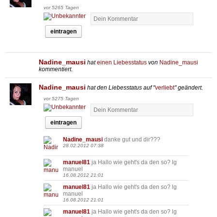
vor 5265 Tagen
eintragen
Nadine_mausi
hat
einen Liebesstatus
von
Nadine_mausi
kommentiert.
Nadine_mausi
hat den Liebesstatus auf "
verliebt
" geändert.
vor 5275 Tagen
eintragen
Nadine_mausi
danke gut und dir???
28.02.2012 07:38
manuel81
ja Hallo wie geht's da den so? lg
manuel
16.08.2012 21:01
manuel81
ja Hallo wie geht's da den so? lg
manuel
16.08.2012 21:01
manuel81
ja Hallo wie geht's da den so? lg