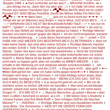
Baujahr 1988
•
►DaS scHönSte auf der weLT → BRAUNE AUGEN·٠•●
•
.....ans dringa ma nu...dann fahr ma aber glei...;-)
•
Ich hatte mit mind. einer
Person aus meiner Friendslist Sex!
•
♥▀▄▀♥Das BeSTe WaS mir Im LebEn
PassIert iST, SiND MEine FreuNDe, DenN Sie WAren ImMer Für Mich Da!
♥▀▄▀♥
•
~♥~♥~♥~Mein Herz __♡__ geb ich so leicht nicht her~♥~♥~♥~
•
Dinge die wir an Männern sexy finden
•
HaLts MAuL UnD kÜsS MiCh.....=)
•
----> VeRbReNn DiCh NiChT BeI BrAuNGeBrAnNtEr HaUt ---->
•
sex nur im
bett??...*gäähn*
•
I und mei dringa, wir verstengan uns imma!
•
ab und zu
habe ich das Gefühl am Vortag Scheiße gebaut zu haben
•
Richtige Männer
drücken uns beim Küssen gegen die Wand
•
Ich bin nicht kompliziert, sondern
eine Herausforderung....
•
Leute deren Nachname mit ~°~er~°~ endet
•
ICH
HABE HIN UND WIEDER DAS BEDÜRFNIS MICH ZU BETRINKEN
•
Nein ich
habe keine Gäste- das sind alles meine Schuhe
•
Richtige Männer machen
den ersten Schritt
•
Tolle Frauen stehen auf Arschlöcher
•
Gegen One Night
Stands - Guten Sex kann man auch mal wiederholen
•
Nicht die Schönheit
entscheidet wen ich liebe, sondern meine Liebe entscheidet wen ich schön
finde!!!!
•
Meine Mama ist die Beste!!
•
Nach jedem WE denken wir dass es
nicht mehr zu toppen geht, aber wir schaffen es IMMER WIEDER...
•
Ich
schalte in der Werbung um und vergesse wieder zurückzuschalten
•
...wir
lieben das leben die liebe und die LUST...
•
Klug wars nicht... aber geil!
•
♥ • •
♥Mein Bett gehört mir - aber ich habe nichts gegen teilen♥ • • ♥
•
Männer in
Anzügen sind sexy
•
Sony Ericsson
•
ich habe freitags schon angst, dass
bald wieder montag ist
•
Ich Liebe Dich ~ WENN iCH DAS SAG , HAT ES
AUCH WAS ZU BEDEUTEN
•
is jo wuascht! geht eh um nix!
•
Bin ich dir
nüchtern schon zu ehrlich, triff mich nie besoffen
•
Man wird am leichtesten
verletzt, sobald man seine Gefühle zeigt, also schweige!
•
Ich nehm keine
Drogen !!! ... ICH BIN SO !!!
•
→ Manche Menschen, gLauben • Besser • über
mein • LeBen • bescheid zu wissen, aLs ich ..
•
Wir lieben Grey´s Anatomy
•
Unsere Farben sind Rot-Weiß-Rot!!!
•
Den richtigen Griff für die falschen
Männer**
•
---AVERNA---
•
Richtige Männer sind vom Aussterben bedroht
•
Isola Bella - Die Sommerbar
•
NEID IST DIE GRÖßTE FORM DER
ANERKENNUNG!!
•
Ja, ich brauch das ganze Gerümpel in meiner