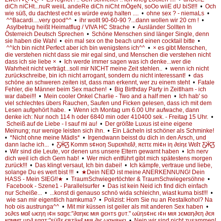
diCh niCHt...nuR weiiL andeRe diCh niCht mÖgeN, soOo wiiE dU biSt!!!
•
Och
wie süß, du dachtest echt es würde ewig halten ....
•
ohne sex ? - niemaLs
•
^^Bacardi....very good^^
•
ihr wollt 90-60-90 ?...dann wollen wir 20 cm !
•
Asylbetrug heißt Heimatflug / VIVA HC Strache
•
Ausländer Sollten In
Österreich Deutsch Sprechen
•
Schöne Menschen sind länger Single, denn
sie haben die Wahl
•
ein mal sex on the beach und einen cocktail bitte
•
^^Ich bin nicht Perfect aber ich bin wenigstens ich^^
•
× es gibt Menschen,
die verstehen nicht dass sie mir egal sind, und Menschen die verstehen nicht
dass ich sie liebe ×
•
Ich werde immer sagen was ich denke...wer die
Wahrheit nicht verträgt...soll mir NICHT meine Zeit stehlen..
•
wenn ich nicht
zurückschreibe, bin ich nicht arrogant, sondern du nicht interessant!
•
das
schöne an schweren zeiten ist, dass man erkennt, wer zu einem steht
•
Fatale
Fehler, die Männer beim Sex machen!
•
Big Birthday Party in Zeitlham - ich
war dabei!!!
•
Mein cooler Onkel Charlie - Two and a half men
•
Ich hab' so
viel schlechtes übers Rauchen, Saufen und Ficken gelesen, dass ich mit dem
Lesen aufgehört habe.
•
Wenn ich Montag um 6.00 Uhr aufwache, dann
denke ich: Nur noch 114 h oder 6840 min oder 410400 sek. - Freitag 15 Uhr.
•
Scheiß auf de Liebe - I sauf mi au!
•
Der größte Luxus ist eine eigene
Meinung; nur wenige leisten sich ihn.
•
Ein Lächeln ist schöner als Schminke!
•
*Nicht ohne meine Mädls*
•
Irgendwann beisst du dich in den Arsch, und
dann lache ich...
•
Ƹ̵̡Ӝ̵̨̄Ʒ Komm s¢нoη Supεяhεℓ∂, яεττε mi¢н iη ∂εiηε Wεℓτ Ƹ̵̡Ӝ̵̨̄Ʒ
•
Wir sind die Leute, vor denen uns unsere Eltern gewarnt haben
•
Ich nerv
dich weil ich dich Gern hab!
•
Wer mich entführt gibt mich spätestens morgen
zurück!!!
•
Das klingt versaut, Ich bin dabei!
•
Ich kämpfe, vertraue und liebe,
solange Du es wert bist !!!
•
★Dein NEID ist meine ANERKENNUNG! Dein
HASS - Mein SIEG!!★
•
TraumSchwiegertöchter & TraumSchwiegersöhne
•
Facebook - Szene1 - Parallelsurfer
•
Das ist kein Neid ich find dich einfach
nur Scheiße...
•
...konst di genauso schnö wida schleichn, wiast kuma bist!!!
•
wie san mir eigentlich hamkuma?
•
Polizist: Hom Sie nu an Restalkohol? Na
hob ois austrunga^^
•
Mit mir küssen ist geiler als mit anderen Sex haben
•
נє∂єѕ мαℓ ωєηη ι¢н ѕαgє:"∂αηкє мιя gєнтѕ gυт." ωüηѕ¢нє ι¢н мιя נємαη∂єη ∂єя
кσммт υη∂ ѕαgт:"ѕüßε єяzäнℓ мιя ∂ιє ωαнянєι
•
Nein wir sind nicht zusammen!