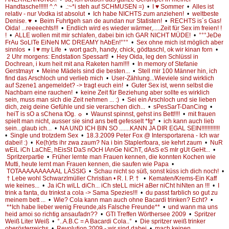
Handtasche!!!!!! ^.^
•
.:~*i steh auf SCHMUSEN =)
•
I ♥ Sommer
•
Alles ist
relativ - nur Vodka ist absolut
•
Ich habe NICHTS zum anziehen!
•
weltbeste
Denise. ♥
•
Beim Fuhrtgeh san de aundan nur Statisten!
•
RECHTS is´s Gas!
Oida! ...reeeechts!!!
•
Endlich wird es wieder wärmer,.....Zeit für Sex im freien! !
!
•
ALLE wollen mit mir schlafen, dabei bin ich GAR NICHT MÜDE!
•
°°°JeDe
FrAu SoLlTe EiNeN MC DREAMY hAbEn!°°°
•
Sex ohne mich ist möglich aber
sinnlos
•
I ♥ my Life
•
wort gach, handy, chick, gödtaschl, ok wir kinan forn
•
2 Uhr morgens: Endstation Spessart!
•
Hey Oida, leg den Schlüssl in
Dochrean, i kum heit mit ana Raketen ham!!!!
•
In memory of Stefanie
Gerstmayr
•
Meine Mädels sind die besten...
•
Stell mir 100 Männer hin, ich
find das Arschloch und verlieb mich
•
User-Zählung...Wieviele sind wirklich
auf Szene1 angemeldet? -> tragt euch ein!
•
Guter Sex ist, wenn selbst die
Nachbarn eine rauchen!
•
keine Zeit für Beziehung aber sollte es wirklich
sein, muss man sich die Zeit nehmen ... :)
•
Sei ein Arschloch und sie lieben
dich, zeig deine Gefühle und sie verarschen dich...
•
sPesSarT-DanCing
•
heiT is sO a sChena tOg. ☼
•
Waunst spinnst, gehst ins Bett!!!!
•
mit frauen
spielt man nicht, ausser sie sind ans bett gefesselt *fg*
•
ich kann auch lieb
sein...glaub ich...
•
NA UND ICH BIN SO .......KANN JA DIR EGAL SEIN!!!!!!!!!!!!
•
Single und trotzdem Sex
•
18.3.2009 Peter Fox @ Intersportarena - Ich war
dabei! :)
•
Ke(h)rts ihr zwa zaum? Na i bin Staplerfoara, sie kehrt zaum
•
NuR
wEiL iCh LaChE, hEisSt DaS nOcH lAnGe NiChT, dAsS eS mIr gUt GeHt...
•
Spritzerpartie
•
Früher lernte man Frauen kennen, die konnten Kochen wie
Mutti, heute lernt man Frauen kennen, die saufen wie Papa
•
TOTAAAAAAAAAAL LÄSSIG
•
Schau nicht so süß, sonst küss ich dich noch!
•
† Lebe wohl Schwarzlmüller Christian • R. I. P. †
•
Kematen/Krems-Ein Kaff
wie keines...
•
Ja iCh wiLL diCh... iCh steLL micH aBer niCht hiNten an !!!
•
I
trink a fanta, du trinkst a cola -> Sama Spezies!!!
•
du passt farblich so gut zu
meinem bett ...
•
Wie? Cola kann man auch ohne Bacardi trinken? Echt?
•
**Ich habe lieber wenig Freunde,als Falsche Freunde**
•
und wann ma uns
heid amoi so richtig ansaufadn??
•
GTI Treffen Wörthersee 2009
•
Spritzer
Weiß Liter Weiß
•
°..A.B.C = A Bacardi Cola..°
•
Die spritzer weiß trinker
oberösterreichs
•
Revolution 2009 - wir sind dabei
•
mach keinen