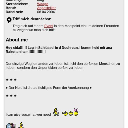
Sternzeichen:
Waage
Beruf:
Angestellter
Dabei seit:
06.04.2004
Triff mich demnächst:
Trag dich auf einem
Event
in den Meetpoint ein um deinen Freunden
zu zeigen wo man dich trifft!
About me
Hey oida!!!!!! Leg in Schlüssel in d Dochrean, i kumm heid mit ana
Raketten ham!!!!!!!!!!!!!!!
Der einzige Weg jemanden zu lieben ist nicht den perfekten Menschen zu
lieben, sondern den Unperfekten perfekt zu lieben!
★ ★ ★
● Der Neid ist die aufrichtigste Form der Anerkennung ●
★ ★ ★
I can give you,what you need