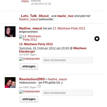
manuel
16.08.2012 21:01
_Lets_Talk_About_
mario_rue
und
sind jetzt mit
Nadine_mausi
befreundet.
Nadine_mausi
hat am
13. Wiazhaus-Party 2012
teilgenommen.
13. Wiazhaus-Party 2012
Samstag, 18. Februar 2012 um 20:00
@
Wiazhaus
Eitenberger
vor 5296 Tagen
eintragen
Revolution2003
»
Nadine_mausi
Hallooooooo - am FRI gehts los ;)
vor 5365 Tagen
eintragen