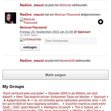
Nadine_mausi
ist jetzt mit
46Doctor
befreundet.
Nadine_mausi
hat am
Mexican Flavoured
teilgenommen.
Mexican Flavoured
Freitag, 23. September 2011 um 21:00
@
Spessart
vor 5432 Tagen
eintragen
Nadine_mausi
ist jetzt mit
Maverick30
befreundet.
Mehr zeigen
My Groups
Rumi verräumt jede und jeden
•
Silvester 2009 in da Wildnis, wir sind
dabei!!!
•
Mein Tag beginnt mit der Schlummer-Taste am Wecker
•
Spessart
•
★ fuatgehsüchtla ★
•
Ja, ich schreibe gerne betrunken peinliche sms!
•
Ich
bin gut im Bett ich kann tagelang schlafen....
•
Duschen macht zu zweit mehr
Spaß... UND: spart Wasser!!
•
Intelligenz ist sexy!!!
•
This is Seeed, ya!
•
MODE kann man kaufen, STIL muss man haben!
•
Wildnis
•
Wiaz`haus
•