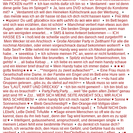
Wir FICKEN nur!!!!!
•
Ich kan nichts dafür ich bin so
•
Verdammt - wer ist denn
diese geile Sau im Spiegel?
•
Ja, lass uns DVD schaun. Bringst du Kondome
mit?
•
_Verdammt ich will den Heineken Kühlschrank aus der Werbung_
•
das meiste was ich an dir hasse ist das ich dich nicht hassen kann
•
Frei.Wild
•
♥ѕρüяѕт Dυ ωiiE gℓücкℓiicн iicн вiiN ωєNN dυ вєii мiiя вiiѕт
•
Im Bett liegen
und sich was erzählen, das ist schön!
•
Manchmal verliert man etwas aus den
Augen, aber nie aus dem Herzen
•
Die besten Dinge passieren, wenn man
sie am wenigsten erwartet....
•
SMS & keine Antwort bekommen ---- ICH
HASSE ES
•
i hoß leid de scheiße vazön und des danoch ned zurgebn!!!!!
•
Mein Wecker ist ein Arschloch
•
Große Abrüster Party in Zeitlham! Für alle die
nochmal Abrüsten, oder einen vorgeschmack darauf bekommen wollen!!!
•
Ich
hatte Sex!!!
•
Bitte nehmt mir mein Handy weg wenn ich Alkohol getrunken
habe...
•
seeekloa :)
•
Ich schreie meinen PC an, wenn er nicht funktioniert.
•
Boys like blondes. Men like brunettes.
•
Spitztz eichare Schweinsohren, los
gehts!
•
... ali baba Kebap ...
•
ich liebe es wenn ich auf mein handy schaue
und ein kleiner brief drauf ist
•
Mein Handy habe ich immer dabei
•
★★★I
gotta feeling★★★
•
...**morgens zu zweit aufwachen**...
•
Eine Frau muss in
Gesellschaft eine Dame, in der Familie ein Engel und im Bett eine Hure sein
•
Das Problem ist nicht der Alkohol, sondern die frische Luft
•
>>du hast alle
Gruppen gelesen...gibs zu, du stehst auf mich!<<
•
Musik muss so sein wie
Sex "LAUT, HART UND DRECKIG"
•
~Ich bin nicht gemein!! -- Ich bin bloß so
wie du es brauchst!!~
•
Party,Party,Party.......weil "die guten alten Zeiten" genau
jetzt sind !!!!!
•
Zzz... WER SICH MEINE SEITE ANSIEHT SOLL MIR AUCH
WAS SCHREIBEN!
•
ohne handy fühl ich mich nackt!
•
♥ Sommer ♥ Sonne ♥
Sonnenschein ♥
•
Bleib Geschmeidig!!!
•
Bei-Orange-mit-Vollgas-über-
Ampel-Fahrer
•
knuddeln ist schöön und macht spaß (:
•
TrÄuM NiCHt DeIn
LEbeN, LeBe DeInE TrÄuMe
•
♥Sage einem Menschen so oft wie du nur
kannst, dass du ihn lieb hast , denn der Tag wird kommen, an dem es zu spät
ist ♥
•
Intelligent, gutaussehend, anspruchsvoll, und deswegen single
•
In
meinem Leben fehlt eine bestimmte Person
•
du denkst ich hasse dich?
falsch, ich verachte dich, den Hass ist ein Gefühl, und Gefühle hast du nicht
verdient
•
ich vermisse jemand ganz BesOndeRen in meinem LeBen..
•
~♥