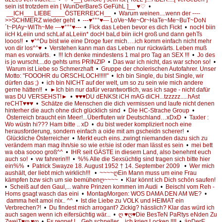
sein ist trotzdem ein [ WunDerBareS GeFühL ]__ ♥♡
•
__ICH___LIEBE____ÖSTERREICH__
•
Warum weinen....wenn der ----
>>SCHMERZ wieder geht
•
---♥°°°♥--- LoVe~Me~Or~HaTe~Me~BuT~DoN
´t~PlAy~WiTh~Me ---♥°°°♥---
•
Fick das Leben bevor es dich Fickt
•
nocH biin
iicH kLeiin und schLaf aLLeiin* docH baLd biin iicH groß und dann gehTs
looos!!
•
♥°^Du bist wie eine Droge fuer mich….ich komm einfach nicht mehr
von dir los^°♥
•
Verstehen kann man das Leben nur rückwärts. Leben muß
man es vorwärts.
•
!!! Ich denke mindestens 1 mal pro Tag an SEX !!!
•
Jo des
is jo wurscht....do gehts ums PRINZIP
•
Das war ich nicht, das war schon so!
•
Warum ist Liebe so Schmerzhaft
•
Gruppe der cholerischen Autofahrer. Unser
Motto: "FOOOHR du ORSCHLOCH!!!!!"
•
Ich bin Single, du bist Single, wir
dürfen das ;)
•
ich bin NICHT auf der welt, um so zu sein wie mich andere
gerne hätten!!
•
►Ich bin nur dafür verantwortlich, was ich sage - nicht dafür
was DU VERSEHST!►
•
♥♥♥DU dENKSt iCH mAG diCH...tzzzzz.....hAst
reCHT♥♥♥
•
Schätze die Menschen die dich vermissen und laufe nicht denen
hinterher die auch ohne dich glücklich sind
•
Die HC-Strache Group
•
Österreich braucht ein Meer!...Überfluten wir Deutschland…xDxD
•
Taxler :
Wo wüstn hi??? Ham bitte .. xD
•
du bist weder kompliziert noch eine
herausforderung, sondern einfach a oide mit am gscheidn scherer!
•
Glückliche Österreicher
•
Merkt euch eins..zwingt niemanden dazu sich zu
verändern man mag ihn/sie so wie er/sie ist oder man lässt es sein
•
mei bett
wa oba soooo groß^^
•
IHR seit GÄSTE in diesem Land, also benehmt euch
auch so!
•
vw fahrerin!!!
•
%% Alle die Sexsüchtig sind tragen sich bitte hier
ein%%
•
Patrick Swayze 18. August 1952 † 14. September 2009
•
Wer mich
aushält, der liebt mich wirklich!!!
•
~~~~ღEin Mann muss um eine Frau
kämpfen bzw sich um sie bemühenღ~~~~
•
Klar könnt ich Dich schön saufen!
•
Scheiß auf den Gaul,... wahre Prinzen kommen im Audi
•
Beischl vom Reh -
Homs gsagt wasch das eini
•
MontagMorgen: WOS DAMA DEN AM WE?
•
damma heit amoi nix.. ^^
•
Ist die Liebe zu VOLK und HEIMAT ein
Verbrechen?!
•
Du findest mich arrogant? Zickig? hässlich? Klar das würd ich
auch sagen wenn ich eifersüchtig wär...
•
ღ ♥ღ♥Die BesTeN PaRtys eNden Zu
ZweiT♥ღ ♥ღ
•
Es regnet ! .. Geh schneller .. ich krieg Locken !!!!
•
änDerE