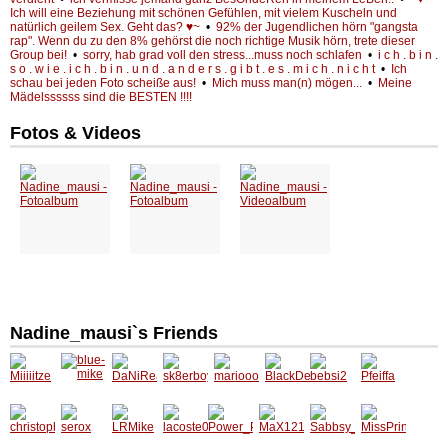
Ich will eine Beziehung mit schönen Gefühlen, mit vielem Kuscheln und
natürlich geilem Sex. Geht das? ♥~
•
92% der Jugendlichen hörn "gangsta
rap". Wenn du zu den 8% gehörst die noch richtige Musik hörn, trete dieser
Group bei!
•
sorry, hab grad voll den stress...muss noch schlafen
•
i c h . b i n .
s o . w i e . i c h . b i n . u n d . a n d e r s . g i b t . e s . m i c h . n i c h t
•
Ich
schau bei jeden Foto scheiße aus!
•
Mich muss man(n) mögen...
•
Meine
Mädelssssss sind die BESTEN !!!!
Fotos & Videos
Nadine_mausi`s Friends