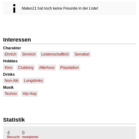
Mateo21 hat noch keine Freunde in der Liste!
Interessen
Charakter
Ehrlich
Sinnlich
Leidenschaftlich
Sensibel
Hobbies
Kino
Clubbing
Afterhour
Playstation
Drinks
Non-Alk
Longdrinks
Musik
Techno
Hip Hop
Statistik
4
0
Besucht
meetpionts