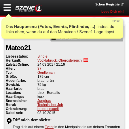
Schon Registriert?
Logg Dich ein!
Close
Das
Hauptmenu (Fotos, Events, Flirtfinder, ...)
findest du
Als Freund
links oben, wenn du auf das Menuicon / Szene1 Logo tippst.
Neue Nachricht
Mateo21
Liebesstatus:
Single
Herkunft:
Vöcklabruck, Oberösterreich
Zuletzt Online:
24.03.2017 21:19
Alter:
37
Typ:
Gentleman
Größe:
179 cm
Augenfarbe:
braungrün
Gewicht:
75 kg
Haarfarbe:
braun
Location:
Linz - Borealis
Haarlänge:
kurz
Sternzeichen:
Jungfrau
Beruf:
Technischer Job
Orientierung:
heterosexuell
Dabei seit:
08.10.2015
Triff mich demnächst:
Trag dich auf einem
Event
in den Meetpoint ein um deinen Freunden