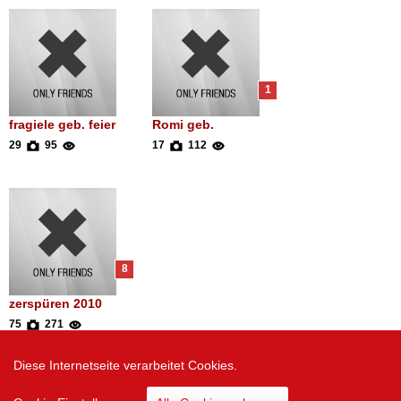
1
fragiele geb. feier
Romi geb.
29
95
17
112
8
zerspüren 2010
75
271
Diese Internetseite verarbeitet Cookies.
Zur Desktop Version