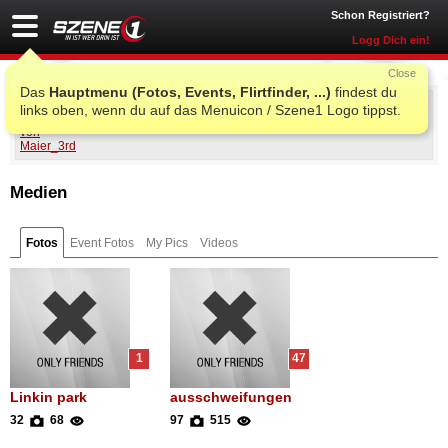
Schon Registriert?
Logg Dich ein!
Close
Das
Hauptmenu (Fotos, Events, Flirtfinder, ...)
findest du
Maier_3rd
links oben, wenn du auf das Menuicon / Szene1 Logo tippst.
Medien
Fotos
Event Fotos
My Pics
Videos
1
47
Linkin park
ausschweifungen
32
68
97
515