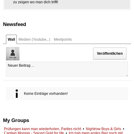
zu zeigen wo man dich trifft!
Newsfeed
Wall
Medien (Youtube,..)
Meetpoints
Keine Einträge vorhanden!
My Groups
Prüfungen kann man wiederholen, Parties nicht
•
Nightrow Boys & Girls
•
Captain Morgan - Spiced Gold for life
•
Ich hab mein erstes Bier noch mit