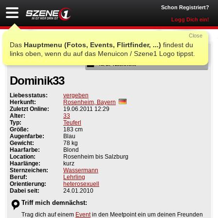
Schon Registriert?
Logg Dich ein!
Close
Das
Hauptmenu (Fotos, Events, Flirtfinder, ...)
findest du
Als Freund
links oben, wenn du auf das Menuicon / Szene1 Logo tippst.
Neue Nachricht
Dominik33
Liebesstatus:
vergeben
Herkunft:
Rosenheim, Bayern
Zuletzt Online:
19.06.2011 12:29
Alter:
33
Typ:
Teuferl
Größe:
183 cm
Augenfarbe:
Blau
Gewicht:
78 kg
Haarfarbe:
Blond
Location:
Rosenheim bis Salzburg
Haarlänge:
kurz
Sternzeichen:
Wassermann
Beruf:
Lehrling
Orientierung:
heterosexuell
Dabei seit:
24.01.2010
Triff mich demnächst:
Trag dich auf einem
Event
in den Meetpoint ein um deinen Freunden