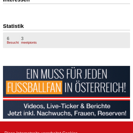
Statistik
6
3
Besucht
meetpionts