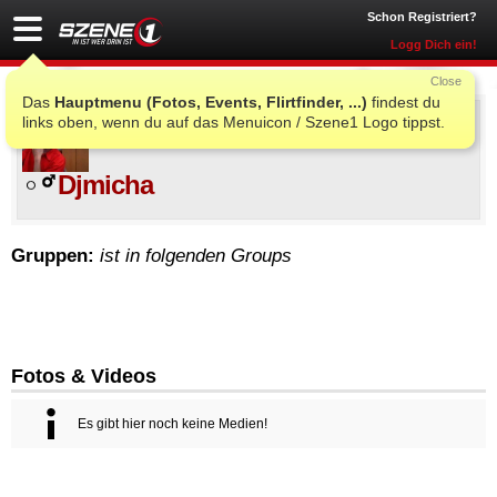
Schon Registriert?
Logg Dich ein!
Close
Das
Hauptmenu (Fotos, Events, Flirtfinder, ...)
findest du
links oben, wenn du auf das Menuicon / Szene1 Logo tippst.
Djmicha
Gruppen:
ist in folgenden Groups
Fotos & Videos
Es gibt hier noch keine Medien!