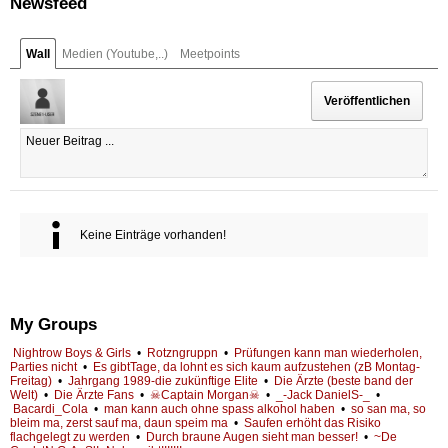
Newsfeed
Wall
Medien (Youtube,..)
Meetpoints
Keine Einträge vorhanden!
My Groups
Nightrow Boys & Girls
•
Rotzngruppn
•
Prüfungen kann man wiederholen,
Parties nicht
•
Es gibtTage, da lohnt es sich kaum aufzustehen (zB Montag-
Freitag)
•
Jahrgang 1989-die zukünftige Elite
•
Die Ärzte (beste band der
Welt)
•
Die Ärzte Fans
•
☠Captain Morgan☠
•
_-Jack DanielS-_
•
Bacardi_Cola
•
man kann auch ohne spass alkohol haben
•
so san ma, so
bleim ma, zerst sauf ma, daun speim ma
•
Saufen erhöht das Risiko
flachgelegt zu werden
•
Durch braune Augen sieht man besser!
•
~De