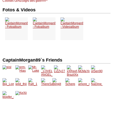
CoolstN GrAuSlIgN des gibt!!!!!!!~
Fotos & Videos
CaptainMorgan89`s Friends