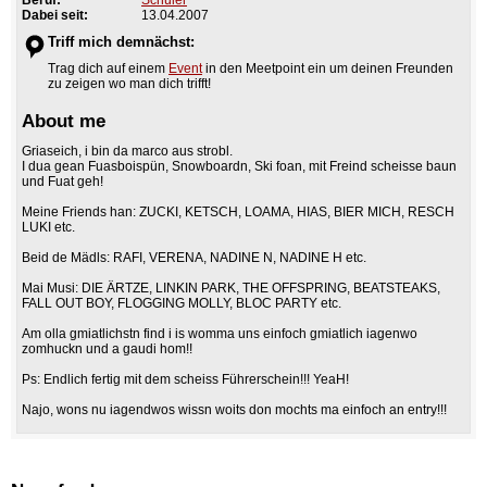
Dabei seit:
13.04.2007
Triff mich demnächst:
Trag dich auf einem
Event
in den Meetpoint ein um deinen Freunden
zu zeigen wo man dich trifft!
About me
Griaseich, i bin da marco aus strobl.
I dua gean Fuasboispün, Snowboardn, Ski foan, mit Freind scheisse baun
und Fuat geh!
Meine Friends han: ZUCKI, KETSCH, LOAMA, HIAS, BIER MICH, RESCH
LUKI etc.
Beid de Mädls: RAFI, VERENA, NADINE N, NADINE H etc.
Mai Musi: DIE ÄRTZE, LINKIN PARK, THE OFFSPRING, BEATSTEAKS,
FALL OUT BOY, FLOGGING MOLLY, BLOC PARTY etc.
Am olla gmiatlichstn find i is womma uns einfoch gmiatlich iagenwo
zomhuckn und a gaudi hom!!
Ps: Endlich fertig mit dem scheiss Führerschein!!! YeaH!
Najo, wons nu iagendwos wissn woits don mochts ma einfoch an entry!!!