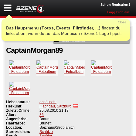
Schon Registriert?
Logg Dich ein!
Close
Das
Hauptmenu (Fotos, Events, Flirtfinder, ...)
findest du
Als Freund
links oben, wenn du auf das Menuicon / Szene1 Logo tippst.
Neue Nachricht
CaptainMorgan89
Liebesstatus:
enttäuscht
Herkunft:
Flachgau, Salzburg
Zuletzt Online:
25.08.2010 21:13
Alter:
36
Augenfarbe:
Braun
Haarfarbe:
Brünett
Location:
Soizhaus/Stroblahittn
Sternzeichen:
Schütze
Beruf:
Schüler