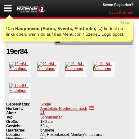
Schon Registriert?
Logg Dich ein!
Close
Das
Hauptmenu (Fotos, Events, Flirtfinder, ...)
findest du
Als Freund
links oben, wenn du auf das Menuicon / Szene1 Logo tippst.
Neue Nachricht
19er84
Liebesstatus:
Single
Herkunft:
Amstetten, Niederösterreich
Alter:
41
Typ:
Schmusebär
Größe:
180 cm
Gewicht:
68 kg
Haarfarbe:
brünette
Location:
A1, Hexenkessel, Monkey's, La Luna
Haarlänge:
kurz