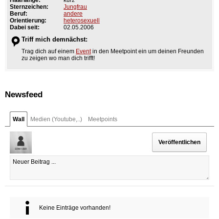
Sternzeichen:
Jungfrau
Beruf:
andere
Orientierung:
heterosexuell
Dabei seit:
02.05.2006
Triff mich demnächst:
Trag dich auf einem
Event
in den Meetpoint ein um deinen Freunden
zu zeigen wo man dich trifft!
Newsfeed
Wall
Medien (Youtube,..)
Meetpoints
Keine Einträge vorhanden!