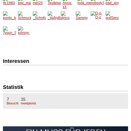
Interessen
Statistik
7
35
Besucht
meetpionts