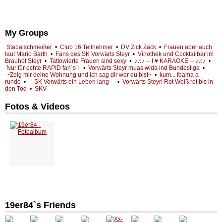
My Groups
Stabalschmeißer
•
Club 16 Teilnehmer
•
DV Zick Zack
•
Frauen aber auch
laut Mario Barth
•
Fans des SK Vorwärts Steyr
•
Vinothek und Cocktailbar im
Bräuhof Steyr
•
Tattowierte Frauen sind sexy
•
♪♫♪ -- I ♥ KARAOKE -- ♪♫♪
•
Nur für echte RAPID fan´s !
•
Vorwärts Steyr muas wida ind Bundesliga
•
~Zeig mir deine Wohnung und ich sag dir wer du bist~
•
kum... foama a
runde
•
_-SK Vorwärts ein Leben lang-_
•
Vorwärts Steyr! Rot Weiß rot bis in
den Tod
•
SKV
Fotos & Videos
19er84`s Friends