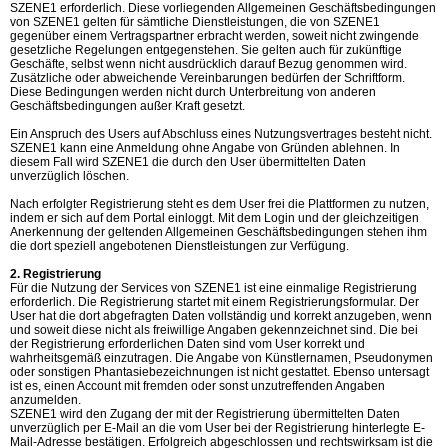
SZENE1 erforderlich. Diese vorliegenden Allgemeinen Geschäftsbedingungen
von SZENE1 gelten für sämtliche Dienstleistungen, die von SZENE1
gegenüber einem Vertragspartner erbracht werden, soweit nicht zwingende
gesetzliche Regelungen entgegenstehen. Sie gelten auch für zukünftige
Geschäfte, selbst wenn nicht ausdrücklich darauf Bezug genommen wird.
Zusätzliche oder abweichende Vereinbarungen bedürfen der Schriftform.
Diese Bedingungen werden nicht durch Unterbreitung von anderen
Geschäftsbedingungen außer Kraft gesetzt.
Ein Anspruch des Users auf Abschluss eines Nutzungsvertrages besteht nicht.
SZENE1 kann eine Anmeldung ohne Angabe von Gründen ablehnen. In
diesem Fall wird SZENE1 die durch den User übermittelten Daten
unverzüglich löschen.
Nach erfolgter Registrierung steht es dem User frei die Plattformen zu nutzen,
indem er sich auf dem Portal einloggt. Mit dem Login und der gleichzeitigen
Anerkennung der geltenden Allgemeinen Geschäftsbedingungen stehen ihm
die dort speziell angebotenen Dienstleistungen zur Verfügung.
2. Registrierung
Für die Nutzung der Services von SZENE1 ist eine einmalige Registrierung
erforderlich. Die Registrierung startet mit einem Registrierungsformular. Der
User hat die dort abgefragten Daten vollständig und korrekt anzugeben, wenn
und soweit diese nicht als freiwillige Angaben gekennzeichnet sind. Die bei
der Registrierung erforderlichen Daten sind vom User korrekt und
wahrheitsgemäß einzutragen. Die Angabe von Künstlernamen, Pseudonymen
oder sonstigen Phantasiebezeichnungen ist nicht gestattet. Ebenso untersagt
ist es, einen Account mit fremden oder sonst unzutreffenden Angaben
anzumelden.
SZENE1 wird den Zugang der mit der Registrierung übermittelten Daten
unverzüglich per E-Mail an die vom User bei der Registrierung hinterlegte E-
Mail-Adresse bestätigen. Erfolgreich abgeschlossen und rechtswirksam ist die