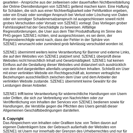
gearteten - Ansprüche aus der zeitweisen oder dauerhaften Nichtbereitstellung
der Online-Dienstleistungen von SZENE1 geltend machen kann. Eine Haftung
für Schäden, die sich aus einer Nichtverfügbarkeit oder Fehlfunktion ergeben,
oder ein Ersatz oder sonstiger Anspruch bei Verlust oder Löschung von Daten
oder ein sonstiger Schadenersatzanspruch ist ausgeschlossen soweit nicht
grobes Verschulden oder Vorsatz von SZENE1 vorliegt. Das Vorliegen grober
Fahrlässigkeit hat der Geschädigte zu beweisen. Allfällige
Regressforderungen, die User aus dem Titel Produkthaftung im Sinne des
PHG gegen SZENE1 richten, sind ausgeschlossen, es sei denn, der
Regressberechtigte weist nach, dass der Fehler in der Sphäre von
SZENE1 verursacht oder zumindest grob fahrlässig verschuldet worden ist.
SZENE1 übernimmt weiters keine Verantwortung für Banner und externe Links,
die auf den Websites von SZENE1 platziert sind. SZENE1 überprüft diese
Websites nicht hinsichtlich Inhalt und Gesetzmäßigkeit. SZENE1 hat keinen
Einfluss auf die Gestaltung dieser Websites und distanziert sich ausdrücklich
von den dort dargestellten allenfalls ungesetzlichen Inhalten. Schließt ein User
mit einer verlinkten Website ein Rechtsgeschäft ab, kommen vertragliche
Beziehungen ausschließlich zwischen dem User und dem Anbieter der
verlinkten Website zustande. SZENE1 übernimmt keine Gewähr für die
Leistungen dieser Anbieter.
SZENE1 trifft keine Verantwortung für widerrechtliche Handlungen von Usern
oder Dritten, die sich zur Verbreitung von Nachrichten oder zur
Veröffentlichung von Inhalten der Services von SZENE1 bedienen sowie für
Handlungen, die Verstöße gegen die Pflichten des Users gemäß dieser
Allgemeinen Geschäftsbedingungen darstellen.
8. Copyright
Das Abspeichern von Inhalten oder Grafiken bzw. von Teilen davon auf
eigenen Datenträgern bzw. der Gebrauch außerhalb der Websites von
SZENE1 ist Usern nur innerhalb der Grenzen des Urheberrechtes und nur für