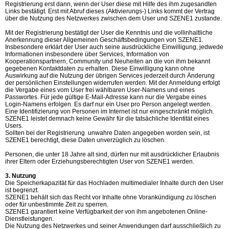
Registrierung erst dann, wenn der User diese mit Hilfe des ihm zugesandten
Links bestätigt. Erst mit Abruf dieses (Aktivierungs-) Links kommt der Vertrag
über die Nutzung des Netzwerkes zwischen dem User und SZENE1 zustande.
Mit der Registrierung bestätigt der User die Kenntnis und die vollinhaltliche
Anerkennung dieser Allgemeinen Geschäftsbedingungen von SZENE1.
Insbesondere erklärt der User auch seine ausdrückliche Einwilligung, jedwede
Informationen insbesondere über Services, Information von
Kooperationspartnern, Community und Neuheiten an die von ihm bekannt
gegebenen Kontaktdaten zu erhalten. Diese Einwilligung kann ohne
Auswirkung auf die Nutzung der übrigen Services jederzeit durch Änderung
der persönlichen Einstellungen widerrufen werden. Mit der Anmeldung erfolgt
die Vergabe eines vom User frei wählbaren User-Namens und eines
Passwortes. Für jede gültige E-Mail-Adresse kann nur die Vergabe eines
Login-Namens erfolgen. Es darf nur ein User pro Person angelegt werden.
Eine Identifizierung von Personen im Internet ist nur eingeschränkt möglich.
SZENE1 leistet demnach keine Gewähr für die tatsächliche Identität eines
Users.
Sollten bei der Registrierung unwahre Daten angegeben worden sein, ist
SZENE1 berechtigt, diese Daten unverzüglich zu löschen.
Personen, die unter 18 Jahre alt sind, dürfen nur mit ausdrücklicher Erlaubnis
ihrer Eltern oder Erziehungsberechtigten User von SZENE1 werden.
3. Nutzung
Die Speicherkapazität für das Hochladen multimedialer Inhalte durch den User
ist begrenzt.
SZENE1 behält sich das Recht vor Inhalte ohne Vorankündigung zu löschen
oder für unbestimmte Zeit zu sperren.
SZENE1 garantiert keine Verfügbarkeit der von ihm angebotenen Online-
Dienstleistungen.
Die Nutzung des Netzwerkes und seiner Anwendungen darf ausschließlich zu