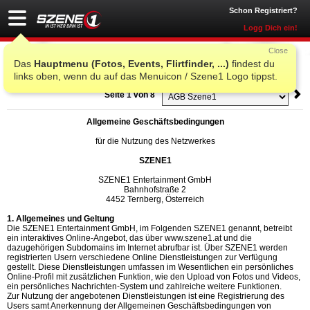
Schon Registriert?
Logg Dich ein!
Close
AGB Szene1
Das
Hauptmenu (Fotos, Events, Flirtfinder, ...)
findest du
links oben, wenn du auf das Menuicon / Szene1 Logo tippst.
Seite 1 von 8
Allgemeine Geschäftsbedingungen
für die Nutzung des Netzwerkes
SZENE1
SZENE1 Entertainment GmbH
Bahnhofstraße 2
4452 Ternberg, Österreich
1. Allgemeines und Geltung
Die SZENE1 Entertainment GmbH, im Folgenden SZENE1 genannt, betreibt
ein interaktives Online-Angebot, das über www.szene1.at und die
dazugehörigen Subdomains im Internet abrufbar ist. Über SZENE1 werden
registrierten Usern verschiedene Online Dienstleistungen zur Verfügung
gestellt. Diese Dienstleistungen umfassen im Wesentlichen ein persönliches
Online-Profil mit zusätzlichen Funktion, wie den Upload von Fotos und Videos,
ein persönliches Nachrichten-System und zahlreiche weitere Funktionen.
Zur Nutzung der angebotenen Dienstleistungen ist eine Registrierung des
Users samt Anerkennung der Allgemeinen Geschäftsbedingungen von