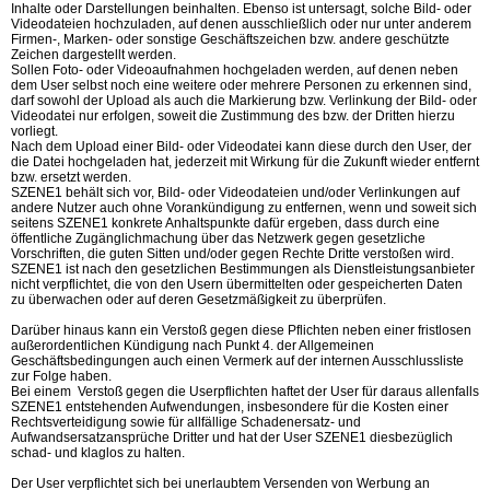
Inhalte oder Darstellungen beinhalten. Ebenso ist untersagt, solche Bild- oder
Videodateien hochzuladen, auf denen ausschließlich oder nur unter anderem
Firmen-, Marken- oder sonstige Geschäftszeichen bzw. andere geschützte
Zeichen dargestellt werden.
Sollen Foto- oder Videoaufnahmen hochgeladen werden, auf denen neben
dem User selbst noch eine weitere oder mehrere Personen zu erkennen sind,
darf sowohl der Upload als auch die Markierung bzw. Verlinkung der Bild- oder
Videodatei nur erfolgen, soweit die Zustimmung des bzw. der Dritten hierzu
vorliegt.
Nach dem Upload einer Bild- oder Videodatei kann diese durch den User, der
die Datei hochgeladen hat, jederzeit mit Wirkung für die Zukunft wieder entfernt
bzw. ersetzt werden.
SZENE1 behält sich vor, Bild- oder Videodateien und/oder Verlinkungen auf
andere Nutzer auch ohne Vorankündigung zu entfernen, wenn und soweit sich
seitens SZENE1 konkrete Anhaltspunkte dafür ergeben, dass durch eine
öffentliche Zugänglichmachung über das Netzwerk gegen gesetzliche
Vorschriften, die guten Sitten und/oder gegen Rechte Dritte verstoßen wird.
SZENE1 ist nach den gesetzlichen Bestimmungen als Dienstleistungsanbieter
nicht verpflichtet, die von den Usern übermittelten oder gespeicherten Daten
zu überwachen oder auf deren Gesetzmäßigkeit zu überprüfen.
Darüber hinaus kann ein Verstoß gegen diese Pflichten neben einer fristlosen
außerordentlichen Kündigung nach Punkt 4. der Allgemeinen
Geschäftsbedingungen auch einen Vermerk auf der internen Ausschlussliste
zur Folge haben.
Bei einem Verstoß gegen die Userpflichten haftet der User für daraus allenfalls
SZENE1 entstehenden Aufwendungen, insbesondere für die Kosten einer
Rechtsverteidigung sowie für allfällige Schadenersatz- und
Aufwandsersatzansprüche Dritter und hat der User SZENE1 diesbezüglich
schad- und klaglos zu halten.
Der User verpflichtet sich bei unerlaubtem Versenden von Werbung an