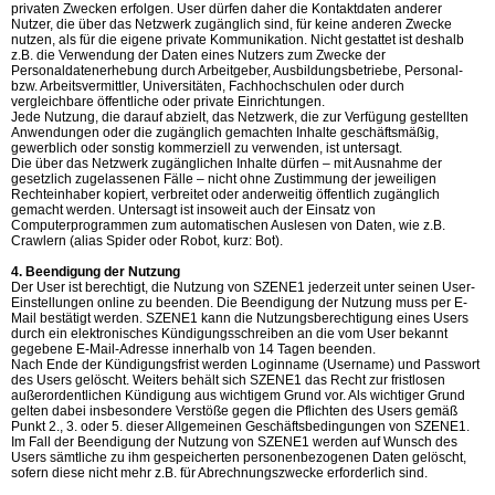
privaten Zwecken erfolgen. User dürfen daher die Kontaktdaten anderer
Nutzer, die über das Netzwerk zugänglich sind, für keine anderen Zwecke
nutzen, als für die eigene private Kommunikation. Nicht gestattet ist deshalb
z.B. die Verwendung der Daten eines Nutzers zum Zwecke der
Personaldatenerhebung durch Arbeitgeber, Ausbildungsbetriebe, Personal-
bzw. Arbeitsvermittler, Universitäten, Fachhochschulen oder durch
vergleichbare öffentliche oder private Einrichtungen.
Jede Nutzung, die darauf abzielt, das Netzwerk, die zur Verfügung gestellten
Anwendungen oder die zugänglich gemachten Inhalte geschäftsmäßig,
gewerblich oder sonstig kommerziell zu verwenden, ist untersagt.
Die über das Netzwerk zugänglichen Inhalte dürfen – mit Ausnahme der
gesetzlich zugelassenen Fälle – nicht ohne Zustimmung der jeweiligen
Rechteinhaber kopiert, verbreitet oder anderweitig öffentlich zugänglich
gemacht werden. Untersagt ist insoweit auch der Einsatz von
Computerprogrammen zum automatischen Auslesen von Daten, wie z.B.
Crawlern (alias Spider oder Robot, kurz: Bot).
4. Beendigung der Nutzung
Der User ist berechtigt, die Nutzung von SZENE1 jederzeit unter seinen User-
Einstellungen online zu beenden. Die Beendigung der Nutzung muss per E-
Mail bestätigt werden. SZENE1 kann die Nutzungsberechtigung eines Users
durch ein elektronisches Kündigungsschreiben an die vom User bekannt
gegebene E-Mail-Adresse innerhalb von 14 Tagen beenden.
Nach Ende der Kündigungsfrist werden Loginname (Username) und Passwort
des Users gelöscht. Weiters behält sich SZENE1 das Recht zur fristlosen
außerordentlichen Kündigung aus wichtigem Grund vor. Als wichtiger Grund
gelten dabei insbesondere Verstöße gegen die Pflichten des Users gemäß
Punkt 2., 3. oder 5. dieser Allgemeinen Geschäftsbedingungen von SZENE1.
Im Fall der Beendigung der Nutzung von SZENE1 werden auf Wunsch des
Users sämtliche zu ihm gespeicherten personenbezogenen Daten gelöscht,
sofern diese nicht mehr z.B. für Abrechnungszwecke erforderlich sind.