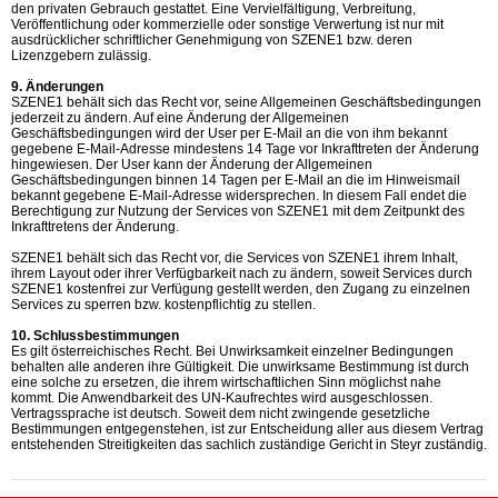
den privaten Gebrauch gestattet. Eine Vervielfältigung, Verbreitung,
Veröffentlichung oder kommerzielle oder sonstige Verwertung ist nur mit
ausdrücklicher schriftlicher Genehmigung von SZENE1 bzw. deren
Lizenzgebern zulässig.
9. Änderungen
SZENE1 behält sich das Recht vor, seine Allgemeinen Geschäftsbedingungen
jederzeit zu ändern. Auf eine Änderung der Allgemeinen
Geschäftsbedingungen wird der User per E-Mail an die von ihm bekannt
gegebene E-Mail-Adresse mindestens 14 Tage vor Inkrafttreten der Änderung
hingewiesen. Der User kann der Änderung der Allgemeinen
Geschäftsbedingungen binnen 14 Tagen per E-Mail an die im Hinweismail
bekannt gegebene E-Mail-Adresse widersprechen. In diesem Fall endet die
Berechtigung zur Nutzung der Services von SZENE1 mit dem Zeitpunkt des
Inkrafttretens der Änderung.
SZENE1 behält sich das Recht vor, die Services von SZENE1 ihrem Inhalt,
ihrem Layout oder ihrer Verfügbarkeit nach zu ändern, soweit Services durch
SZENE1 kostenfrei zur Verfügung gestellt werden, den Zugang zu einzelnen
Services zu sperren bzw. kostenpflichtig zu stellen.
10. Schlussbestimmungen
Es gilt österreichisches Recht. Bei Unwirksamkeit einzelner Bedingungen
behalten alle anderen ihre Gültigkeit. Die unwirksame Bestimmung ist durch
eine solche zu ersetzen, die ihrem wirtschaftlichen Sinn möglichst nahe
kommt. Die Anwendbarkeit des UN-Kaufrechtes wird ausgeschlossen.
Vertragssprache ist deutsch. Soweit dem nicht zwingende gesetzliche
Bestimmungen entgegenstehen, ist zur Entscheidung aller aus diesem Vertrag
entstehenden Streitigkeiten das sachlich zuständige Gericht in Steyr zuständig.