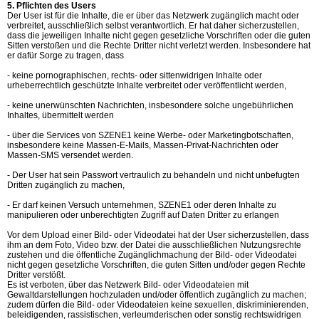
5. Pflichten des Users
Der User ist für die Inhalte, die er über das Netzwerk zugänglich macht oder
verbreitet, ausschließlich selbst verantwortlich. Er hat daher sicherzustellen,
dass die jeweiligen Inhalte nicht gegen gesetzliche Vorschriften oder die guten
Sitten verstoßen und die Rechte Dritter nicht verletzt werden. Insbesondere hat
er dafür Sorge zu tragen, dass
- keine pornographischen, rechts- oder sittenwidrigen Inhalte oder
urheberrechtlich geschützte Inhalte verbreitet oder veröffentlicht werden,
- keine unerwünschten Nachrichten, insbesondere solche ungebührlichen
Inhaltes, übermittelt werden
- über die Services von SZENE1 keine Werbe- oder Marketingbotschaften,
insbesondere keine Massen-E-Mails, Massen-Privat-Nachrichten oder
Massen-SMS versendet werden.
- Der User hat sein Passwort vertraulich zu behandeln und nicht unbefugten
Dritten zugänglich zu machen,
- Er darf keinen Versuch unternehmen, SZENE1 oder deren Inhalte zu
manipulieren oder unberechtigten Zugriff auf Daten Dritter zu erlangen
Vor dem Upload einer Bild- oder Videodatei hat der User sicherzustellen, dass
ihm an dem Foto, Video bzw. der Datei die ausschließlichen Nutzungsrechte
zustehen und die öffentliche Zugänglichmachung der Bild- oder Videodatei
nicht gegen gesetzliche Vorschriften, die guten Sitten und/oder gegen Rechte
Dritter verstößt.
Es ist verboten, über das Netzwerk Bild- oder Videodateien mit
Gewaltdarstellungen hochzuladen und/oder öffentlich zugänglich zu machen;
zudem dürfen die Bild- oder Videodateien keine sexuellen, diskriminierenden,
beleidigenden, rassistischen, verleumderischen oder sonstig rechtswidrigen