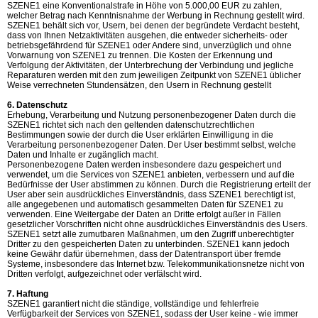
SZENE1 eine Konventionalstrafe in Höhe von 5.000,00 EUR zu zahlen,
welcher Betrag nach Kenntnisnahme der Werbung in Rechnung gestellt wird.
SZENE1 behält sich vor, Usern, bei denen der begründete Verdacht besteht,
dass von Ihnen Netzaktivitäten ausgehen, die entweder sicherheits- oder
betriebsgefährdend für SZENE1 oder Andere sind, unverzüglich und ohne
Vorwarnung von SZENE1 zu trennen. Die Kosten der Erkennung und
Verfolgung der Aktivitäten, der Unterbrechung der Verbindung und jegliche
Reparaturen werden mit den zum jeweiligen Zeitpunkt von SZENE1 üblicher
Weise verrechneten Stundensätzen, den Usern in Rechnung gestellt
6. Datenschutz
Erhebung, Verarbeitung und Nutzung personenbezogener Daten durch die
SZENE1 richtet sich nach den geltenden datenschutzrechtlichen
Bestimmungen sowie der durch die User erklärten Einwilligung in die
Verarbeitung personenbezogener Daten. Der User bestimmt selbst, welche
Daten und Inhalte er zugänglich macht.
Personenbezogene Daten werden insbesondere dazu gespeichert und
verwendet, um die Services von SZENE1 anbieten, verbessern und auf die
Bedürfnisse der User abstimmen zu können. Durch die Registrierung erteilt der
User aber sein ausdrückliches Einverständnis, dass SZENE1 berechtigt ist,
alle angegebenen und automatisch gesammelten Daten für SZENE1 zu
verwenden. Eine Weitergabe der Daten an Dritte erfolgt außer in Fällen
gesetzlicher Vorschriften nicht ohne ausdrückliches Einverständnis des Users.
SZENE1 setzt alle zumutbaren Maßnahmen, um den Zugriff unberechtigter
Dritter zu den gespeicherten Daten zu unterbinden. SZENE1 kann jedoch
keine Gewähr dafür übernehmen, dass der Datentransport über fremde
Systeme, insbesondere das Internet bzw. Telekommunikationsnetze nicht von
Dritten verfolgt, aufgezeichnet oder verfälscht wird.
7. Haftung
SZENE1 garantiert nicht die ständige, vollständige und fehlerfreie
Verfügbarkeit der Services von SZENE1, sodass der User keine - wie immer